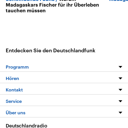
Madagaskars Fischer für ihr Überleben
tauchen müssen
Entdecken Sie den Deutschlandfunk
Programm
Programm
Hören
Alle Sendungen
Livestream
Kontakt
Die Nachrichten
Audios
Hörerservice
Service
Nachrichtenleicht
Podcasts
Social Media
FAQ
Über uns
Neue Beiträge auf dlf.de
Deutschlandfunk App
Newsletter
Deutschlandradio
Themen-Schwerpunkte
Nachrichten App
Deutschlandradio