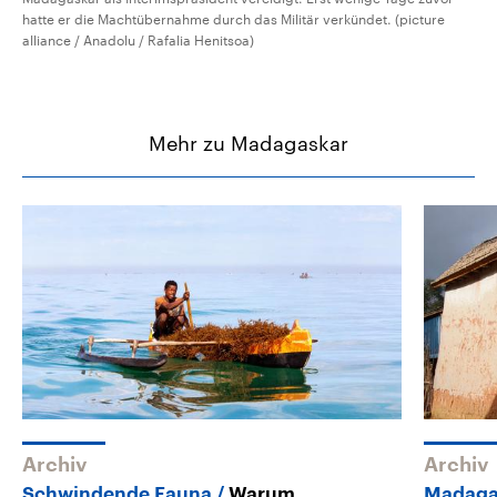
hatte er die Machtübernahme durch das Militär verkündet. (picture
alliance / Anadolu / Rafalia Henitsoa)
Mehr zu Madagaskar
Archiv
Archiv
Schwindende Fauna
Warum
Madaga