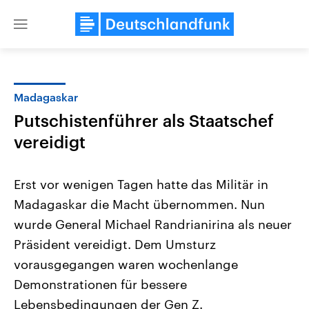
Close
menu
Madagaskar
Themen
Putschistenführer als Staatschef
vereidigt
Erst vor wenigen Tagen hatte das Militär in
Madagaskar die Macht übernommen. Nun
wurde General Michael Randrianirina als neuer
Landtagswahl Sachsen-Anhalt
USA
Präsident vereidigt. Dem Umsturz
2026
Aktuelle Beiträge, Analys
vorausgegangen waren wochenlange
Alle Informationen
Hintergründe
Sachsen-Anhalt wählt am 6.
Wirtschaftlich und militäri
Demonstrationen für bessere
September 2026 einen neuen
gehören die Vereinigten S
Landtag. Seit 2021 wird das
den mächtigsten Ländern 
Lebensbedingungen der Gen Z.
Bundesland von einer Koalition aus
mit großem Einfluss auf d