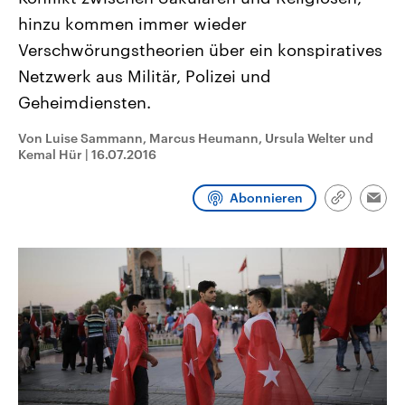
CDU, SPD und FDP regiert.-
aktuelle Weltgeschehen.
hinzu kommen immer wieder
Umfragen, Prognosen,
Wahlprogramme, aktuelle Berichte
Verschwörungstheorien über ein konspiratives
Sendungen
Programm
Podcasts
und Hintergründe zu den Parteien
und Kandidaten der anstehenden
Netzwerk aus Militär, Polizei und
Wahl.
Geheimdiensten.
Audio-Archiv
Von Luise Sammann, Marcus Heumann, Ursula Welter und
Kemal Hür
|
16.07.2016
Abonnieren
Link
Emai
kopieren/te