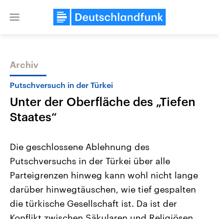
Close
menu
Archiv
Themen
Putschversuch in der Türkei
Unter der Oberfläche des „Tiefen
Staates“
Die geschlossene Ablehnung des
Putschversuchs in der Türkei über alle
Landtagswahl Sachsen-Anhalt
USA
Parteigrenzen hinweg kann wohl nicht lange
2026
Aktuelle Beiträge, Analys
Alle Informationen
Hintergründe
darüber hinwegtäuschen, wie tief gespalten
Sachsen-Anhalt wählt am 6.
Wirtschaftlich und militäri
September 2026 einen neuen
gehören die Vereinigten S
die türkische Gesellschaft ist. Da ist der
Landtag. Seit 2021 wird das
den mächtigsten Ländern 
Konflikt zwischen Säkularen und Religiösen,
Bundesland von einer Koalition aus
mit großem Einfluss auf d