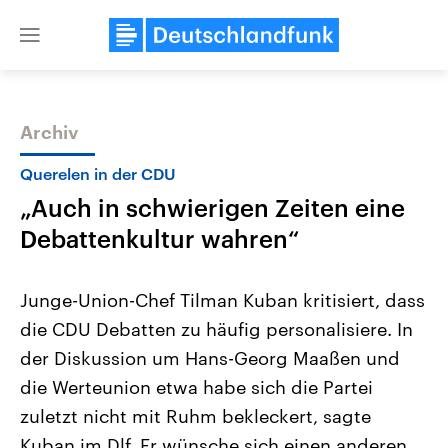
Close
menu
Archiv
Themen
Querelen in der CDU
„Auch in schwierigen Zeiten eine
Debattenkultur wahren“
Junge-Union-Chef Tilman Kuban kritisiert, dass
die CDU Debatten zu häufig personalisiere. In
Landtagswahl Sachsen-Anhalt
USA
der Diskussion um Hans-Georg Maaßen und
2026
Aktuelle Beiträge, Analys
Alle Informationen
Hintergründe
die Werteunion etwa habe sich die Partei
Sachsen-Anhalt wählt am 6.
Wirtschaftlich und militäri
September 2026 einen neuen
gehören die Vereinigten S
zuletzt nicht mit Ruhm bekleckert, sagte
Landtag. Seit 2021 wird das
den mächtigsten Ländern 
Kuban im Dlf. Er wünsche sich einen anderen
Bundesland von einer Koalition aus
mit großem Einfluss auf d