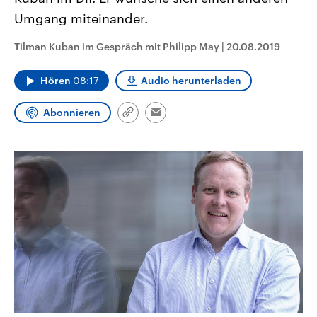
CDU, SPD und FDP regiert.-
aktuelle Weltgeschehen.
Umgang miteinander.
Umfragen, Prognosen,
Wahlprogramme, aktuelle Berichte
Sendungen
Programm
Podcasts
und Hintergründe zu den Parteien
Tilman Kuban im Gespräch mit Philipp May
|
20.08.2019
und Kandidaten der anstehenden
Wahl.
Audio-Archiv
Hören
08:17
Audio herunterladen
Abonnieren
Link
Email
kopieren/teilen