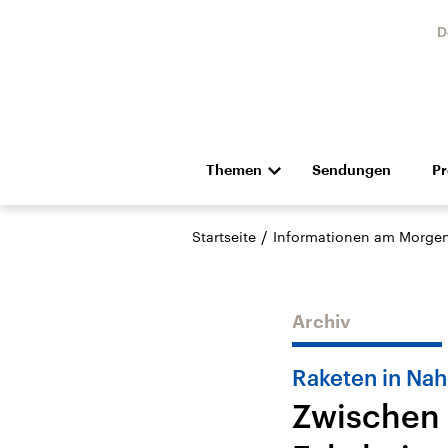
D
Themen
Sendungen
P
Die Nachrichten
Politik
/
Startseite
Informationen am Morge
Hörspiel und Feature
Musik
Archiv
Raketen in Nah
Zwischen 
Landtagswahl Sachsen-
USA
Anhalt 2026
Aktuel