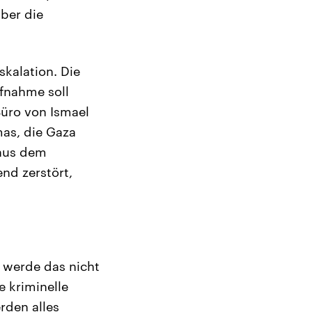
über die
skalation. Die
ufnahme soll
Büro von Ismael
mas, die Gaza
 aus dem
end zerstört,
h werde das nicht
e kriminelle
rden alles