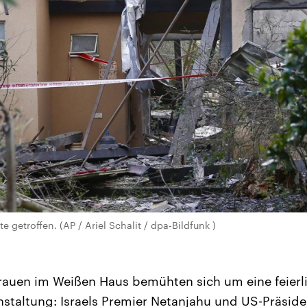
e getroffen. (AP / Ariel Schalit / dpa-Bildfunk )
rauen im Weißen Haus bemühten sich um eine feier
staltung: Israels Premier Netanjahu und US-Präsid