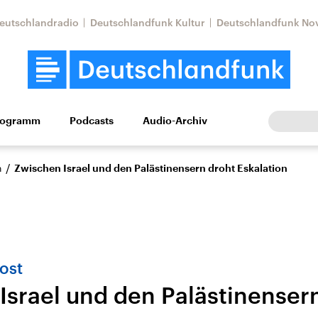
eutschlandradio
Deutschlandfunk Kultur
Deutschlandfunk No
rogramm
Podcasts
Audio-Archiv
Wirtschaft
Wissen
Kultur
Europa
Gesellschaf
/
n
Zwischen Israel und den Palästinensern droht Eskalation
ost
Israel und den Palästinenser
Nahostkonflikt
Iran
le Beiträge,
Aktuelle Lage und
Aktuelle Lage und