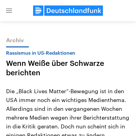
Close
menu
Archiv
Themen
Rassismus in US-Redaktionen
Wenn Weiße über Schwarze
berichten
Die „Black Lives Matter“-Bewegung ist in den
USA immer noch ein wichtiges Medienthema.
Landtagswahl Sachsen-Anhalt
USA
Allerdings sind in den vergangenen Wochen
2026
Aktuelle Beiträge, Analys
Alle Informationen
Hintergründe
mehrere Medien wegen ihrer Berichterstattung
Sachsen-Anhalt wählt am 6.
Wirtschaftlich und militäri
September 2026 einen neuen
gehören die Vereinigten S
in die Kritik geraten. Doch nun scheint sich in
Landtag. Seit 2021 wird das
den mächtigsten Ländern 
einigen Redaktionen etwas zu ändern.
Bundesland von einer Koalition aus
mit großem Einfluss auf d