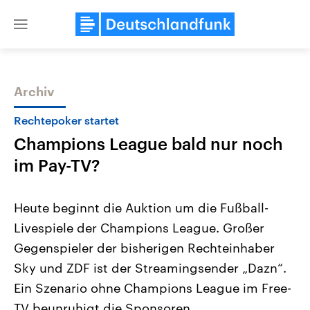
Close
menu
Archiv
Themen
Rechtepoker startet
Champions League bald nur noch
im Pay-TV?
Heute beginnt die Auktion um die Fußball-
Livespiele der Champions League. Großer
Landtagswahl Sachsen-Anhalt
USA
Gegenspieler der bisherigen Rechteinhaber
2026
Aktuelle Beiträge, Analys
Alle Informationen
Hintergründe
Sky und ZDF ist der Streamingsender „Dazn“.
Sachsen-Anhalt wählt am 6.
Wirtschaftlich und militäri
September 2026 einen neuen
gehören die Vereinigten S
Ein Szenario ohne Champions League im Free-
Landtag. Seit 2021 wird das
den mächtigsten Ländern 
TV beunruhigt die Sponsoren.
Bundesland von einer Koalition aus
mit großem Einfluss auf d