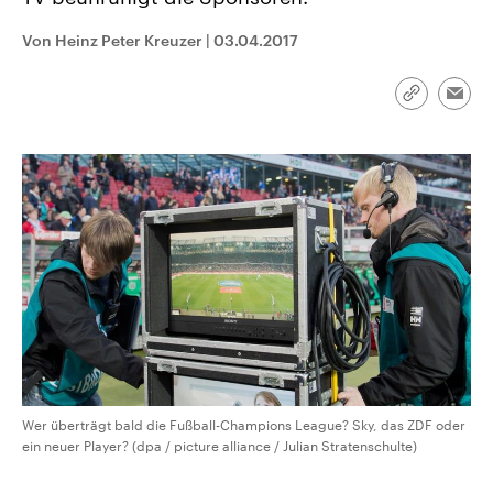
CDU, SPD und FDP regiert.-
aktuelle Weltgeschehen.
Umfragen, Prognosen,
Von Heinz Peter Kreuzer
|
03.04.2017
Wahlprogramme, aktuelle Berichte
Sendungen
Programm
Podcasts
und Hintergründe zu den Parteien
und Kandidaten der anstehenden
Wahl.
Link
Emai
kopieren/te
Audio-Archiv
Wer überträgt bald die Fußball-Champions League? Sky, das ZDF oder
ein neuer Player? (dpa / picture alliance / Julian Stratenschulte)