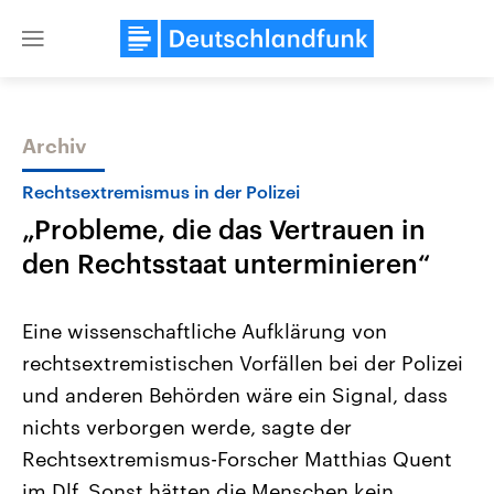
Close
menu
Archiv
Themen
Rechtsextremismus in der Polizei
„Probleme, die das Vertrauen in
den Rechtsstaat unterminieren“
Eine wissenschaftliche Aufklärung von
rechtsextremistischen Vorfällen bei der Polizei
USA
Nahostkonflikt
und anderen Behörden wäre ein Signal, dass
Aktuelle Beiträge, Analysen und
Aktuelle Lage und Hinter
Der Überfall der palästine
Hintergründe
nichts verborgen werde, sagte der
Wirtschaftlich und militärisch
Terrororganisation Hamas
gehören die Vereinigten Staaten zu
Oktober 2023 auf Israel ha
Rechtsextremismus-Forscher Matthias Quent
den mächtigsten Ländern der Erde,
Region wieder die Gewalt 
im Dlf. Sonst hätten die Menschen kein
mit großem Einfluss auf das
Israel möchte die Hamas z