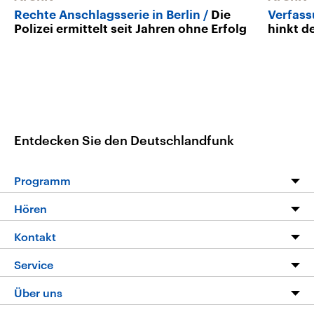
Rechte Anschlagsserie in Berlin
Die
Verfass
Polizei ermittelt seit Jahren ohne Erfolg
hinkt d
Entdecken Sie den Deutschlandfunk
Programm
Programm
Hören
Alle Sendungen
Livestream
Kontakt
Die Nachrichten
Audios
Hörerservice
Service
Nachrichtenleicht
Podcasts
Social Media
FAQ
Über uns
Neue Beiträge auf dlf.de
Deutschlandfunk App
Newsletter