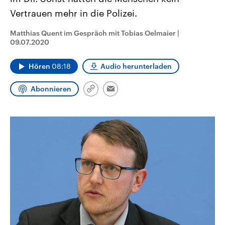
aktuelle Weltgeschehen.
Diese wird wie die Hisboll
Vertrauen mehr in die Polizei.
Libanon vom Iran unterstüt
Sendungen
Programm
Podcasts
Matthias Quent im Gespräch mit Tobias Oelmaier
|
09.07.2020
Audio-Archiv
Hören
08:18
Audio herunterladen
Abonnieren
Link
Email
kopieren/teilen