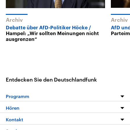
Archiv
Archiv
Debatte über AfD-Politiker Höcke
AfD und
Hampel: „Wir sollten Meinungen nicht
Parteim
ausgrenzen“
Entdecken Sie den Deutschlandfunk
Programm
Programm
Hören
Alle Sendungen
Livestream
Kontakt
Die Nachrichten
Audios
Hörerservice