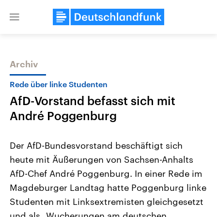
Close
menu
Archiv
Themen
Rede über linke Studenten
AfD-Vorstand befasst sich mit
André Poggenburg
Der AfD-Bundesvorstand beschäftigt sich
heute mit Äußerungen von Sachsen-Anhalts
Landtagswahl Sachsen-Anhalt
USA
AfD-Chef André Poggenburg. In einer Rede im
2026
Aktuelle Beiträge, Analys
Alle Informationen
Hintergründe
Magdeburger Landtag hatte Poggenburg linke
Sachsen-Anhalt wählt am 6.
Wirtschaftlich und militäri
September 2026 einen neuen
gehören die Vereinigten S
Studenten mit Linksextremisten gleichgesetzt
Landtag. Seit 2021 wird das
den mächtigsten Ländern 
und als „Wucherungen am deutschen
Bundesland von einer Koalition aus
mit großem Einfluss auf d