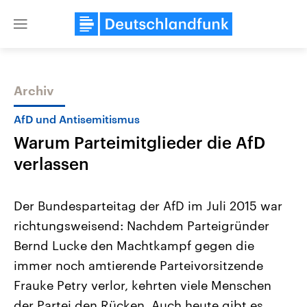
Close
menu
Archiv
Themen
AfD und Antisemitismus
Warum Parteimitglieder die AfD
verlassen
Der Bundesparteitag der AfD im Juli 2015 war
richtungsweisend: Nachdem Parteigründer
Landtagswahl Sachsen-Anhalt
USA
Bernd Lucke den Machtkampf gegen die
2026
Aktuelle Beiträge, Analys
Alle Informationen
Hintergründe
immer noch amtierende Parteivorsitzende
Sachsen-Anhalt wählt am 6.
Wirtschaftlich und militäri
September 2026 einen neuen
gehören die Vereinigten S
Frauke Petry verlor, kehrten viele Menschen
Landtag. Seit 2021 wird das
den mächtigsten Ländern 
der Partei den Rücken. Auch heute gibt es
Bundesland von einer Koalition aus
mit großem Einfluss auf d