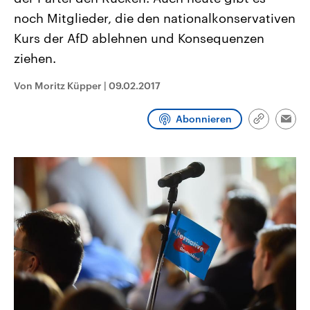
CDU, SPD und FDP regiert.-
aktuelle Weltgeschehen.
noch Mitglieder, die den nationalkonservativen
Umfragen, Prognosen,
Wahlprogramme, aktuelle Berichte
Kurs der AfD ablehnen und Konsequenzen
Sendungen
Programm
Podcasts
und Hintergründe zu den Parteien
und Kandidaten der anstehenden
ziehen.
Wahl.
Audio-Archiv
Von Moritz Küpper
|
09.02.2017
Abonnieren
Link
Emai
kopieren/te