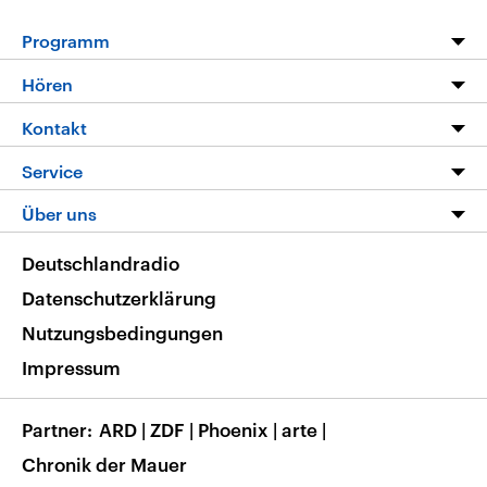
Programm
Programm
Hören
Alle Sendungen
Livestream
Kontakt
Die Nachrichten
Audios
Hörerservice
Service
Nachrichtenleicht
Podcasts
Social Media
FAQ
Über uns
Neue Beiträge auf dlf.de
Deutschlandfunk App
Newsletter
Deutschlandradio
Themen-Schwerpunkte
Nachrichten App
Deutschlandradio
Veranstaltungen
Presse
Frequenzen
Datenschutzerklärung
Musikliste
Ausbildung und Karriere
Nutzungsbedingungen
RSS
Transparenz
Impressum
Korrekturen
Barrierefreiheit
Partner
ARD
|
ZDF
|
Phoenix
|
arte
|
Chronik der Mauer