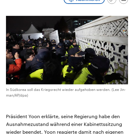
Link
Emai
CDU, SPD und FDP regiert.-
aktuelle Weltgeschehen.
kopieren/te
Umfragen, Prognosen,
Wahlprogramme, aktuelle Berichte
Sendungen
Programm
Podcasts
und Hintergründe zu den Parteien
und Kandidaten der anstehenden
Wahl.
Audio-Archiv
In Südkorea soll das Kriegsrecht wieder aufgehoben werden. (Lee Jin-
man/AP/dpa)
Präsident Yoon erklärte, seine Regierung habe den
Ausnahmezustand während einer Kabinettssitzung
wieder beendet. Yoon reagierte damit nach eigenen