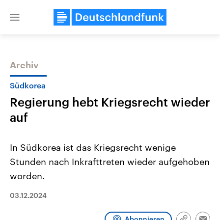
Close
menu
Archiv
Themen
Südkorea
Regierung hebt Kriegsrecht wieder
auf
In Südkorea ist das Kriegsrecht wenige
Stunden nach Inkrafttreten wieder aufgehoben
Landtagswahl Sachsen-Anhalt
USA
worden.
2026
Aktuelle Beiträge, Analys
Alle Informationen
Hintergründe
Sachsen-Anhalt wählt am 6.
Wirtschaftlich und militäri
03.12.2024
September 2026 einen neuen
gehören die Vereinigten S
Landtag. Seit 2021 wird das
den mächtigsten Ländern 
Bundesland von einer Koalition aus
mit großem Einfluss auf d
Abonnieren