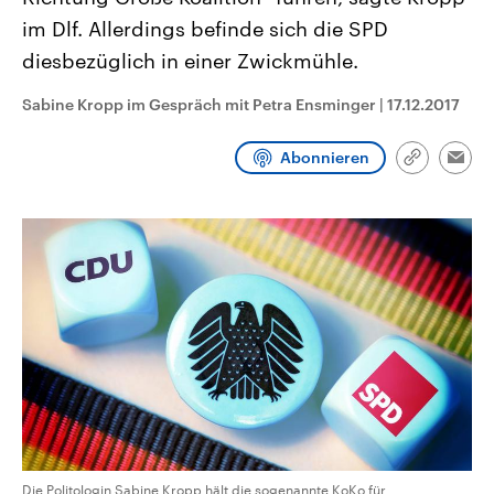
CDU, SPD und FDP regiert.-
aktuelle Weltgeschehen.
im Dlf. Allerdings befinde sich die SPD
Umfragen, Prognosen,
Wahlprogramme, aktuelle Berichte
diesbezüglich in einer Zwickmühle.
Sendungen
Programm
Podcasts
und Hintergründe zu den Parteien
und Kandidaten der anstehenden
Wahl.
Sabine Kropp im Gespräch mit Petra Ensminger
|
17.12.2017
Audio-Archiv
Abonnieren
Link
Emai
kopieren/te
Die Politologin Sabine Kropp hält die sogenannte KoKo für