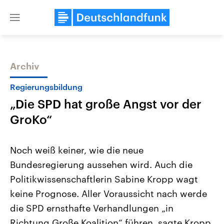
Close
menu
Archiv
Themen
Regierungsbildung
„Die SPD hat große Angst vor der
GroKo“
Noch weiß keiner, wie die neue
Bundesregierung aussehen wird. Auch die
Landtagswahl Sachsen-Anhalt
USA
Politikwissenschaftlerin Sabine Kropp wagt
2026
Aktuelle Beiträge, Analys
Alle Informationen
Hintergründe
keine Prognose. Aller Voraussicht nach werde
Sachsen-Anhalt wählt am 6.
Wirtschaftlich und militäri
September 2026 einen neuen
gehören die Vereinigten S
die SPD ernsthafte Verhandlungen „in
Landtag. Seit 2021 wird das
den mächtigsten Ländern 
Richtung Große Koalition“ führen, sagte Kropp
Bundesland von einer Koalition aus
mit großem Einfluss auf d