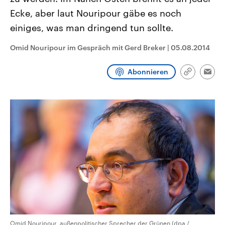
CDU, SPD und FDP regiert.-
aktuelle Weltgeschehen.
Ecke, aber laut Nouripour gäbe es noch
Umfragen, Prognosen,
Wahlprogramme, aktuelle Berichte
einiges, was man dringend tun sollte.
Sendungen
Programm
Podcasts
und Hintergründe zu den Parteien
und Kandidaten der anstehenden
Wahl.
Omid Nouripour im Gespräch mit Gerd Breker
|
05.08.2014
Audio-Archiv
Abonnieren
Link
Emai
kopieren/te
Omid Nouripour, außenpolitischer Sprecher der Grünen (dpa /