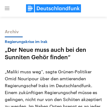
Close
menu
Archiv
Themen
Regierungskrise im Irak
„Der Neue muss auch bei den
Sunniten Gehör finden“
„Maliki muss weg“, sagte Grünen-Politiker
Omid Nouripour über den amtierenden
Landtagswahl Sachsen-Anhalt
USA
Regierungschef Iraks im Deutschlandfunk.
2026
Aktuelle Beiträge, Analys
Alle Informationen
Hintergründe
Einem zukünftigen Regierungschef müsse es
Sachsen-Anhalt wählt am 6.
Wirtschaftlich und militäri
September 2026 einen neuen
gehören die Vereinigten S
gelingen, nicht nur von den Schiiten akzeptiert
Landtag. Seit 2021 wird das
den mächtigsten Ländern 
zu werden. Im Nahen Osten brennt es an jeder
Bundesland von einer Koalition aus
mit großem Einfluss auf d