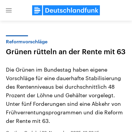
Close
menu
Reformvorschläge
Themen
Grünen rütteln an der Rente mit 63
Die Grünen im Bundestag haben eigene
Vorschläge für eine dauerhafte Stabilisierung
des Rentenniveaus bei durchschnittlich 48
Prozent der Löhne und Gehälter vorgelegt.
Unter fünf Forderungen sind eine Abkehr von
Landtagswahl Sachsen-Anhalt
USA
2026
Aktuelle Beiträge, Analys
Frühverrentungsprogrammen und die Reform
Alle Informationen
Hintergründe
Sachsen-Anhalt wählt am 6.
Wirtschaftlich und militäri
der Rente mit 63.
September 2026 einen neuen
gehören die Vereinigten S
Landtag. Seit 2021 wird das
den mächtigsten Ländern 
Bundesland von einer Koalition aus
mit großem Einfluss auf d