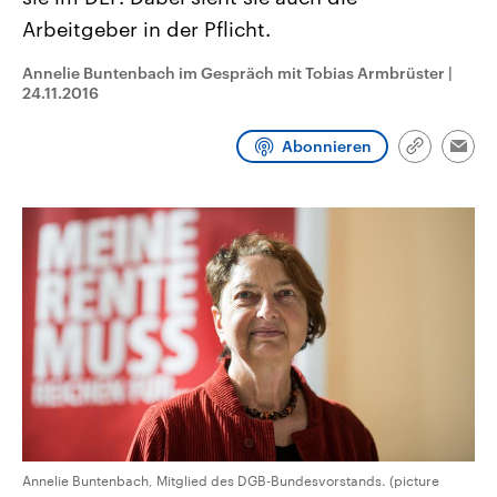
CDU, SPD und FDP regiert.-
aktuelle Weltgeschehen.
Arbeitgeber in der Pflicht.
Umfragen, Prognosen,
Wahlprogramme, aktuelle Berichte
Sendungen
Programm
Podcasts
und Hintergründe zu den Parteien
Annelie Buntenbach im Gespräch mit Tobias Armbrüster
|
und Kandidaten der anstehenden
24.11.2016
Wahl.
Audio-Archiv
Abonnieren
Link
Emai
kopieren/te
Annelie Buntenbach, Mitglied des DGB-Bundesvorstands. (picture