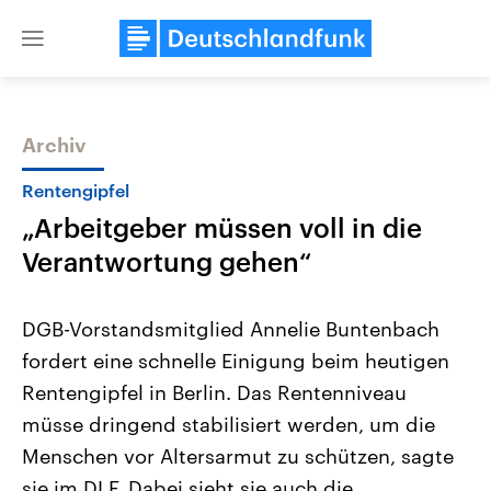
Close
menu
Archiv
Themen
Rentengipfel
„Arbeitgeber müssen voll in die
Verantwortung gehen“
DGB-Vorstandsmitglied Annelie Buntenbach
fordert eine schnelle Einigung beim heutigen
Landtagswahl Sachsen-Anhalt
USA
Rentengipfel in Berlin. Das Rentenniveau
2026
Aktuelle Beiträge, Analys
Alle Informationen
Hintergründe
müsse dringend stabilisiert werden, um die
Sachsen-Anhalt wählt am 6.
Wirtschaftlich und militäri
September 2026 einen neuen
gehören die Vereinigten S
Menschen vor Altersarmut zu schützen, sagte
Landtag. Seit 2021 wird das
den mächtigsten Ländern 
sie im DLF. Dabei sieht sie auch die
Bundesland von einer Koalition aus
mit großem Einfluss auf d