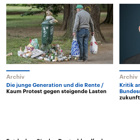
Archiv
Archiv
Die junge Generation und die Rente
Kritik 
Kaum Protest gegen steigende Lasten
Bundes
zukunf