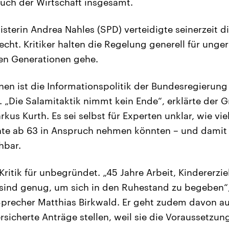
uch der Wirtschaft insgesamt.
sterin Andrea Nahles (SPD) verteidigte seinerzeit d
echt.
Kritiker halten die Regelung generell für unger
en Generationen gehe.
nen ist die Informationspolitik der Bundesregieru
. „Die Salamitaktik nimmt kein Ende“, erklärte der 
us Kurth. Es sei selbst für Experten unklar, wie vi
ente ab 63 in Anspruch nehmen könnten – und damit 
hbar.
 Kritik für unbegründet. „45 Jahre Arbeit, Kindererz
sind genug, um sich in den Ruhestand zu begeben“,
Sprecher Matthias Birkwald. Er geht zudem davon au
icherte Anträge stellen, weil sie die Voraussetzung