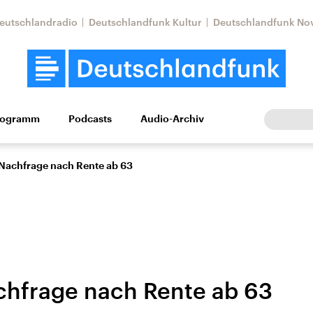
eutschlandradio
Deutschlandfunk Kultur
Deutschlandfunk No
rogramm
Podcasts
Audio-Archiv
Wirtschaft
Wissen
Kultur
Europa
Gesellschaf
Nachfrage nach Rente ab 63
hfrage nach Rente ab 63
Nahostkonflikt
Iran
le Beiträge,
Aktuelle Lage und
Aktuelle Lage und