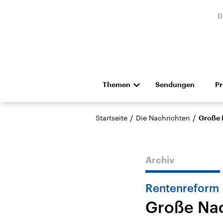
D
Themen
Sendungen
P
Die Nachrichten
Politik
/
/
Startseite
Die Nachrichten
Große 
Hörspiel und Feature
Musik
Archiv
Rentenreform
Große Nac
Landtagswahl Sachsen-
USA
Anhalt 2026
Aktuel