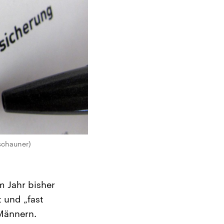
Tschauner)
m Jahr bisher
 und „fast
Männern.