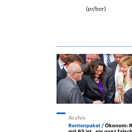
(pr/bor)
Archiv
Rentenpaket
Ökonom: R
mit 63 ist „ein ganz falsc