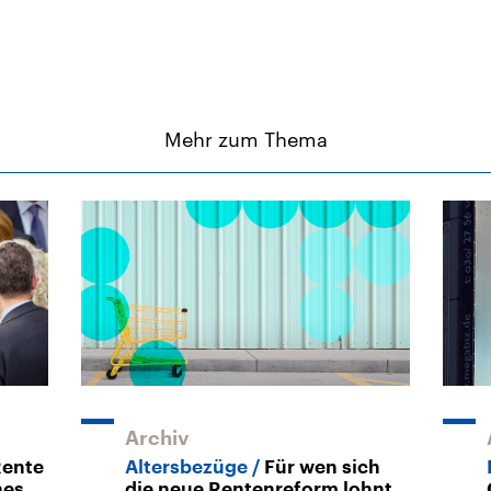
Mehr zum Thema
Archiv
ente
Altersbezüge
Für wen sich
hes
die neue Rentenreform lohnt