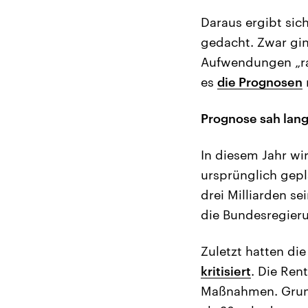
Daraus ergibt sich
gedacht. Zwar gin
Aufwendungen „ras
es
die Prognosen
Prognose sah lan
In diesem Jahr wir
ursprünglich gepl
drei Milliarden se
die Bundesregierun
Zuletzt hatten di
kritisiert
. Die Ren
Maßnahmen. Grunds