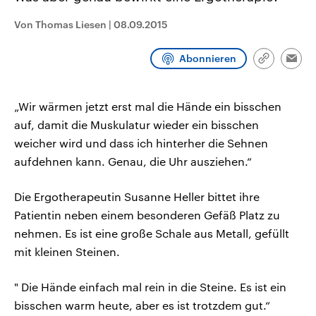
aktuelle Weltgeschehen.
Diese wird wie die Hisboll
Libanon vom Iran unterstüt
Von Thomas Liesen
|
08.09.2015
Sendungen
Programm
Podcasts
Abonnieren
Link
Emai
kopieren/te
Audio-Archiv
„Wir wärmen jetzt erst mal die Hände ein bisschen
auf, damit die Muskulatur wieder ein bisschen
weicher wird und dass ich hinterher die Sehnen
aufdehnen kann. Genau, die Uhr ausziehen.“
Die Ergotherapeutin Susanne Heller bittet ihre
Patientin neben einem besonderen Gefäß Platz zu
nehmen. Es ist eine große Schale aus Metall, gefüllt
mit kleinen Steinen.
" Die Hände einfach mal rein in die Steine. Es ist ein
bisschen warm heute, aber es ist trotzdem gut.“