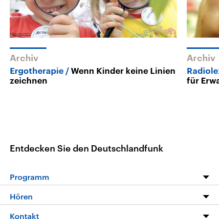
Archiv
Archiv
Ergotherapie
Wenn Kinder keine Linien
Radiole
zeichnen
für Erw
Entdecken Sie den Deutschlandfunk
Programm
Programm
Hören
Alle Sendungen
Livestream
Kontakt