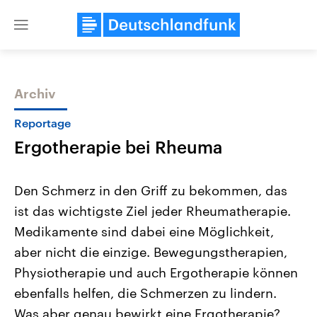
Close
menu
Archiv
Themen
Reportage
Ergotherapie bei Rheuma
Den Schmerz in den Griff zu bekommen, das
ist das wichtigste Ziel jeder Rheumatherapie.
Medikamente sind dabei eine Möglichkeit,
USA
Nahostkonflikt
aber nicht die einzige. Bewegungstherapien,
Aktuelle Beiträge, Analysen und
Aktuelle Lage und Hinter
Der Überfall der palästine
Hintergründe
Physiotherapie und auch Ergotherapie können
Wirtschaftlich und militärisch
Terrororganisation Hamas
ebenfalls helfen, die Schmerzen zu lindern.
gehören die Vereinigten Staaten zu
Oktober 2023 auf Israel ha
den mächtigsten Ländern der Erde,
Region wieder die Gewalt 
Was aber genau bewirkt eine Ergotherapie?
mit großem Einfluss auf das
Israel möchte die Hamas z