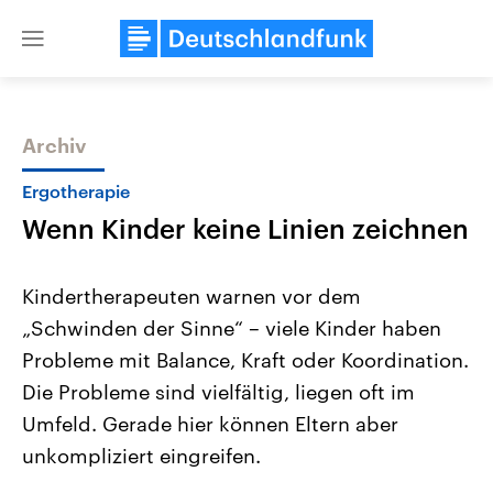
Close
menu
Archiv
Themen
Ergotherapie
Wenn Kinder keine Linien zeichnen
Kindertherapeuten warnen vor dem
„Schwinden der Sinne“ – viele Kinder haben
Probleme mit Balance, Kraft oder Koordination.
Landtagswahl Sachsen-Anhalt
USA
Die Probleme sind vielfältig, liegen oft im
2026
Aktuelle Beiträge, Analys
Alle Informationen
Umfeld. Gerade hier können Eltern aber
Hintergründe
Sachsen-Anhalt wählt am 6.
Wirtschaftlich und militäri
unkompliziert eingreifen.
September 2026 einen neuen
gehören die Vereinigten S
Landtag. Seit 2021 wird das
den mächtigsten Ländern 
Bundesland von einer Koalition aus
mit großem Einfluss auf d