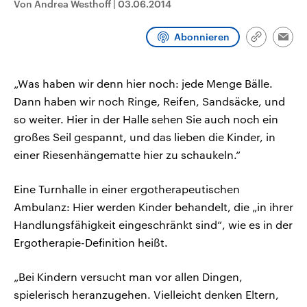
Von Andrea Westhoff
|
03.06.2014
CDU, SPD und FDP regiert.-
aktuelle Weltgeschehen.
Umfragen, Prognosen,
Wahlprogramme, aktuelle Berichte
Abonnieren
Sendungen
Programm
Podcasts
und Hintergründe zu den Parteien
Link
Emai
und Kandidaten der anstehenden
kopieren/te
Wahl.
Audio-Archiv
„Was haben wir denn hier noch: jede Menge Bälle.
Dann haben wir noch Ringe, Reifen, Sandsäcke, und
so weiter. Hier in der Halle sehen Sie auch noch ein
großes Seil gespannt, und das lieben die Kinder, in
einer Riesenhängematte hier zu schaukeln.“
Eine Turnhalle in einer ergotherapeutischen
Ambulanz: Hier werden Kinder behandelt, die „in ihrer
Handlungsfähigkeit eingeschränkt sind“, wie es in der
Ergotherapie-Definition heißt.
„Bei Kindern versucht man vor allen Dingen,
spielerisch heranzugehen. Vielleicht denken Eltern,