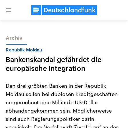
Close
menu
Archiv
Themen
Republik Moldau
Bankenskandal gefährdet die
europäische Integration
Den drei größten Banken in der Republik
Moldau sollen bei dubiosen Kreditgeschäften
Landtagswahl Sachsen-Anhalt
USA
umgerechnet eine Milliarde US-Dollar
2026
Aktuelle Beiträge, Analys
Alle Informationen
Hintergründe
abhandengekommen sein. Möglicherweise
Sachsen-Anhalt wählt am 6.
Wirtschaftlich und militäri
September 2026 einen neuen
gehören die Vereinigten S
sind auch Regierungspolitiker darin
Landtag. Seit 2021 wird das
den mächtigsten Ländern 
verwickelt. Der Vorfall wirft Zweifel auf an der
Bundesland von einer Koalition aus
mit großem Einfluss auf d