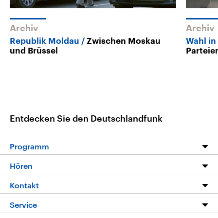
Archiv
Archiv
Republik Moldau
Zwischen Moskau
Wahl in
und Brüssel
Parteie
Entdecken Sie den Deutschlandfunk
Programm
Programm
Hören
Alle Sendungen
Livestream
Kontakt
Die Nachrichten
Audios
Hörerservice
Service
Nachrichtenleicht
Podcasts
Social Media