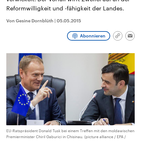
CDU, SPD und FDP regiert.-
aktuelle Weltgeschehen.
Reformwilligkeit und -fähigkeit der Landes.
Umfragen, Prognosen,
Wahlprogramme, aktuelle Berichte
Sendungen
Programm
Podcasts
und Hintergründe zu den Parteien
Von Gesine Dornblüth
|
05.05.2015
und Kandidaten der anstehenden
Wahl.
Audio-Archiv
Abonnieren
Link
Emai
kopieren/te
EU-Ratspräsident Donald Tusk bei einem Treffen mit den moldawischen
Premierminister Chiril Gaburici in Chisinau. (picture alliance / EPA /