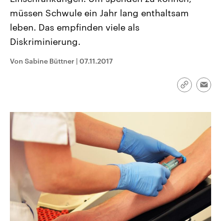
CDU, SPD und FDP regiert.-
aktuelle Weltgeschehen.
müssen Schwule ein Jahr lang enthaltsam
Umfragen, Prognosen,
Wahlprogramme, aktuelle Berichte
leben. Das empfinden viele als
Sendungen
Programm
Podcasts
und Hintergründe zu den Parteien
und Kandidaten der anstehenden
Diskriminierung.
Wahl.
Audio-Archiv
Von Sabine Büttner
|
07.11.2017
Link
Emai
kopieren/te