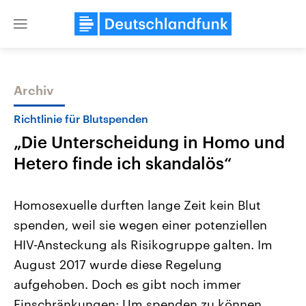
Close
menu
Archiv
Themen
Richtlinie für Blutspenden
„Die Unterscheidung in Homo und
Hetero finde ich skandalös“
Homosexuelle durften lange Zeit kein Blut
spenden, weil sie wegen einer potenziellen
Landtagswahl Sachsen-Anhalt
USA
HIV-Ansteckung als Risikogruppe galten. Im
2026
Aktuelle Beiträge, Analys
Alle Informationen
Hintergründe
August 2017 wurde diese Regelung
Sachsen-Anhalt wählt am 6.
Wirtschaftlich und militäri
September 2026 einen neuen
gehören die Vereinigten S
aufgehoben. Doch es gibt noch immer
Landtag. Seit 2021 wird das
den mächtigsten Ländern 
Einschränkungen: Um spenden zu können,
Bundesland von einer Koalition aus
mit großem Einfluss auf d