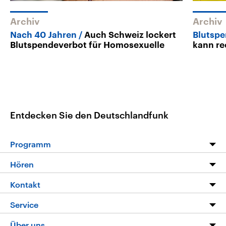
Archiv
Archiv
Nach 40 Jahren
Auch Schweiz lockert
Blutspe
Blutspendeverbot für Homosexuelle
kann re
Entdecken Sie den Deutschlandfunk
Programm
Programm
Hören
Alle Sendungen
Livestream
Kontakt
Die Nachrichten
Audios
Hörerservice
Service
Nachrichtenleicht
Podcasts
Social Media
FAQ
Über uns
Neue Beiträge auf dlf.de