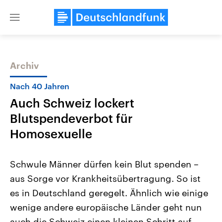
Close
menu
Archiv
Themen
Nach 40 Jahren
Auch Schweiz lockert
Blutspendeverbot für
Homosexuelle
Schwule Männer dürfen kein Blut spenden –
Landtagswahl Sachsen-Anhalt
USA
aus Sorge vor Krankheitsübertragung. So ist
2026
Aktuelle Beiträge, Analys
Alle Informationen
Hintergründe
es in Deutschland geregelt. Ähnlich wie einige
Sachsen-Anhalt wählt am 6.
Wirtschaftlich und militäri
September 2026 einen neuen
gehören die Vereinigten S
wenige andere europäische Länder geht nun
Landtag. Seit 2021 wird das
den mächtigsten Ländern 
Bundesland von einer Koalition aus
auch die Schweiz einen kleinen Schritt auf
mit großem Einfluss auf d