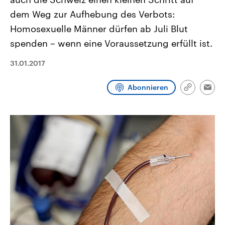
CDU, SPD und FDP regiert.-
aktuelle Weltgeschehen.
dem Weg zur Aufhebung des Verbots:
Umfragen, Prognosen,
Wahlprogramme, aktuelle Berichte
Homosexuelle Männer dürfen ab Juli Blut
Sendungen
Programm
Podcasts
und Hintergründe zu den Parteien
und Kandidaten der anstehenden
spenden – wenn eine Voraussetzung erfüllt ist.
Wahl.
Audio-Archiv
31.01.2017
Abonnieren
Link
Emai
kopieren/te