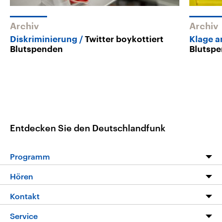
Archiv
Archiv
Diskriminierung
Twitter boykottiert
Klage 
Blutspenden
Blutspe
Entdecken Sie den Deutschlandfunk
Programm
Programm
Hören
Alle Sendungen
Livestream
Kontakt
Die Nachrichten
Audios
Hörerservice
Service
Nachrichtenleicht