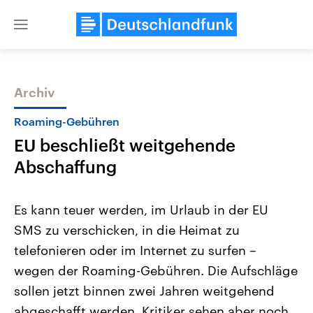
Close
menu
Archiv
Themen
Roaming-Gebühren
EU beschließt weitgehende
Abschaffung
Es kann teuer werden, im Urlaub in der EU
SMS zu verschicken, in die Heimat zu
Landtagswahl Sachsen-Anhalt
USA
telefonieren oder im Internet zu surfen –
2026
Aktuelle Beiträge, Analys
Alle Informationen
Hintergründe
wegen der Roaming-Gebühren. Die Aufschläge
Sachsen-Anhalt wählt am 6.
Wirtschaftlich und militäri
September 2026 einen neuen
gehören die Vereinigten S
sollen jetzt binnen zwei Jahren weitgehend
Landtag. Seit 2021 wird das
den mächtigsten Ländern 
abgeschafft werden. Kritiker sehen aber noch
Bundesland von einer Koalition aus
mit großem Einfluss auf d