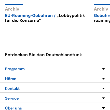
Archiv
Archiv
EU-Roaming-Gebühren
„Lobbypolitik
Gebühr
für die Konzerne“
roaming
Entdecken Sie den Deutschlandfunk
Programm
Programm
Hören
Alle Sendungen
Livestream
Kontakt
Die Nachrichten
Audios
Hörerservice
Service
Nachrichtenleicht
Podcasts
Social Media
FAQ
Über uns
Neue Beiträge auf dlf.de