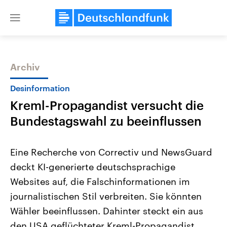
Close
menu
Archiv
Themen
Desinformation
Kreml-Propagandist versucht die
Bundestagswahl zu beeinflussen
Eine Recherche von Correctiv und NewsGuard
deckt KI-generierte deutschsprachige
USA
Nahostkonflikt
Websites auf, die Falschinformationen im
Aktuelle Beiträge, Analysen und
Aktuelle Lage und Hinter
Der Überfall der palästine
Hintergründe
journalistischen Stil verbreiten. Sie könnten
Wirtschaftlich und militärisch
Terrororganisation Hamas
gehören die Vereinigten Staaten zu
Oktober 2023 auf Israel ha
Wähler beeinflussen. Dahinter steckt ein aus
den mächtigsten Ländern der Erde,
Region wieder die Gewalt 
den USA geflüchteter Kreml-Propagandist.
mit großem Einfluss auf das
Israel möchte die Hamas z