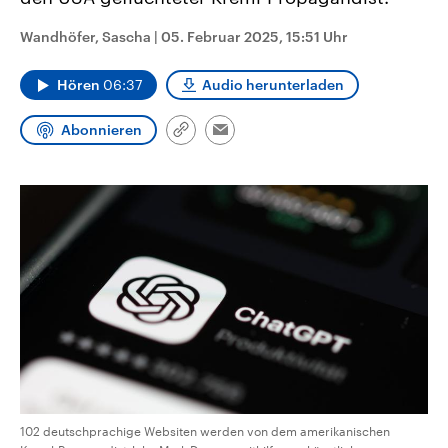
aktuelle Weltgeschehen.
Diese wird wie die Hisboll
Libanon vom Iran unterstüt
Wandhöfer, Sascha
|
05. Februar 2025, 15:51 Uhr
Sendungen
Programm
Podcasts
Hören
06:37
Audio herunterladen
Audio-Archiv
Abonnieren
Link
Email
kopieren/teilen
102 deutschprachige Websiten werden von dem amerikanischen