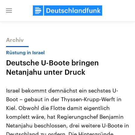
Close
menu
Archiv
Themen
Rüstung in Israel
Deutsche U-Boote bringen
Netanjahu unter Druck
Israel bekommt demnächst ein sechstes U-
Boot – gebaut in der Thyssen-Krupp-Werft in
Landtagswahl Sachsen-Anhalt
USA
Kiel. Obwohl die Flotte damit eigentlich
2026
Aktuelle Beiträge, Analys
Alle Informationen
Hintergründe
komplett wäre, hat Regierungschef Benjamin
Sachsen-Anhalt wählt am 6.
Wirtschaftlich und militäri
September 2026 einen neuen
gehören die Vereinigten S
Netanjahu beschlossen, drei weitere U-Boote in
Landtag. Seit 2021 wird das
den mächtigsten Ländern 
Deutschland zu ordern. Die Hintergründe
Bundesland von einer Koalition aus
mit großem Einfluss auf d