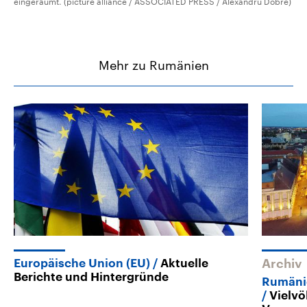
eingeräumt. (picture alliance / ASSOCIATED PRESS / Alexandru Dobre)
Mehr zu Rumänien
Europäische Union (EU)
Aktuelle
Archiv
Berichte und Hintergründe
Rumäni
Vielvö