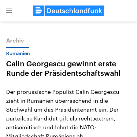
Close
menu
Archiv
Themen
Rumänien
Calin Georgescu gewinnt erste
Runde der Präsidentschaftswahl
Der prorussische Populist Calin Georgescu
zieht in Rumänien überraschend in die
Landtagswahl Sachsen-Anhalt
USA
Stichwahl um das Präsidentenamt ein. Der
2026
Aktuelle Beiträge, Analys
Alle Informationen
Hintergründe
parteilose Kandidat gilt als rechtsextrem,
Sachsen-Anhalt wählt am 6.
Wirtschaftlich und militäri
September 2026 einen neuen
gehören die Vereinigten S
antisemitisch und lehnt die NATO-
Landtag. Seit 2021 wird das
den mächtigsten Ländern 
Mitgliedschaft Rumäniens ab.
Bundesland von einer Koalition aus
mit großem Einfluss auf d