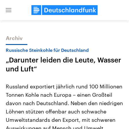
Close
menu
Archiv
Themen
Russische Steinkohle für Deutschland
„Darunter leiden die Leute, Wasser
und Luft“
Russland exportiert jährlich rund 100 Millionen
Tonnen Kohle nach Europa – einen Großteil
Landtagswahl Sachsen-Anhalt
USA
davon nach Deutschland. Neben den niedrigen
2026
Aktuelle Beiträge, Analys
Alle Informationen
Hintergründe
Löhnen stützen offenbar auch schwache
Sachsen-Anhalt wählt am 6.
Wirtschaftlich und militäri
September 2026 einen neuen
gehören die Vereinigten S
Umweltstandards den Export, mit schweren
Landtag. Seit 2021 wird das
den mächtigsten Ländern 
Auswirkungen auf Mensch und Umwelt.
Bundesland von einer Koalition aus
mit großem Einfluss auf d