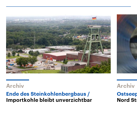
Archiv
Archiv
Ende des Steinkohlenbergbaus
Ostseep
Importkohle bleibt unverzichtbar
Nord St