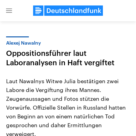
Close
menu
Alexej Nawalny
Themen
Oppositionsführer laut
Laboranalysen in Haft vergiftet
Laut Nawalnys Witwe Julia bestätigen zwei
Labore die Vergiftung ihres Mannes.
Zeugenaussagen und Fotos stützen die
Landtagswahl Sachsen-Anhalt
USA
Vorwürfe. Offizielle Stellen in Russland hatten
2026
Aktuelle Beiträge, Analys
von Beginn an von einem natürlichen Tod
Alle Informationen
Hintergründe
Sachsen-Anhalt wählt am 6.
Wirtschaftlich und militäri
gesprochen und daher Ermittlungen
September 2026 einen neuen
gehören die Vereinigten S
Landtag. Seit 2021 wird das
den mächtigsten Ländern 
verweigert.
Bundesland von einer Koalition aus
mit großem Einfluss auf d