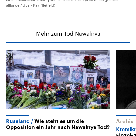
alliance / dpa / Kay Nietfeld)
Mehr zum Tod Nawalnys
Russland
Wie steht es um die
Archiv
Opposition ein Jahr nach Nawalnys Tod?
Kremlkr
Einzel-