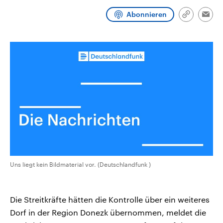
CDU, SPD und FDP regiert.-
aktuelle Weltgeschehen.
Umfragen, Prognosen,
Abonnieren
Link
Emai
Wahlprogramme, aktuelle Berichte
kopieren/te
Sendungen
Programm
Podcasts
und Hintergründe zu den Parteien
und Kandidaten der anstehenden
Wahl.
Audio-Archiv
Uns liegt kein Bildmaterial vor. (Deutschlandfunk )
Die Streitkräfte hätten die Kontrolle über ein weiteres
Dorf in der Region Donezk übernommen, meldet die