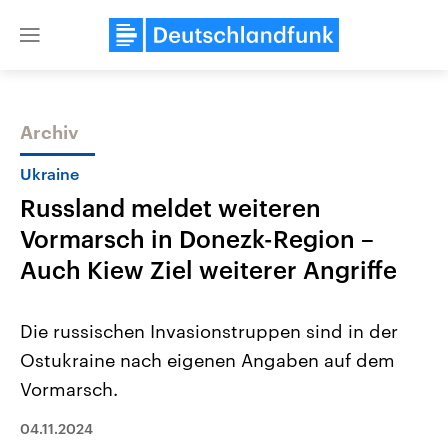
Close
menu
Archiv
Themen
Ukraine
Russland meldet weiteren
Vormarsch in Donezk-Region –
Auch Kiew Ziel weiterer Angriffe
Die russischen Invasionstruppen sind in der
Landtagswahl Sachsen-Anhalt
USA
Ostukraine nach eigenen Angaben auf dem
2026
Aktuelle Beiträge, Analys
Alle Informationen
Hintergründe
Vormarsch.
Sachsen-Anhalt wählt am 6.
Wirtschaftlich und militäri
September 2026 einen neuen
gehören die Vereinigten S
Landtag. Seit 2021 wird das
04.11.2024
den mächtigsten Ländern 
Bundesland von einer Koalition aus
mit großem Einfluss auf d