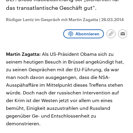
aktuelle Weltgeschehen.
Diese wird wie die Hisboll
das transatlantische Geschäft gut“.
Libanon vom Iran unterstüt
Sendungen
Programm
Podcasts
Rüdiger Lentz im Gespräch mit Martin Zagatta
|
26.03.2014
Audio-Archiv
Abonnieren
Link
Emai
kopieren/te
Martin Zagatta:
Als US-Präsident Obama sich zu
seinem heutigen Besuch in Brüssel angekündigt hat,
zu seinen Gesprächen mit der EU-Führung, da war
man noch davon ausgegangen, dass die NSA-
Ausspähaffäre im Mittelpunkt dieses Treffens stehen
würde. Doch nach der russischen Intervention auf
der Krim ist der Westen jetzt vor allem um eines
bemüht, Einigkeit auszustrahlen und Russland
gegenüber Ge- und Entschlossenheit zu
demonstrieren.