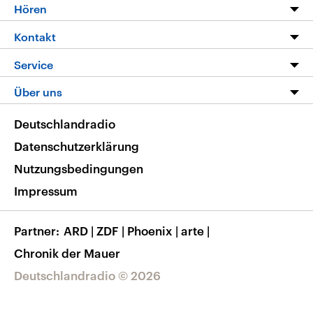
Programm
Hören
Alle Sendungen
Livestream
Kontakt
Die Nachrichten
Audios
Hörerservice
Service
Nachrichtenleicht
Podcasts
Social Media
FAQ
Über uns
Neue Beiträge auf dlf.de
Deutschlandfunk App
Newsletter
Deutschlandradio
Themen-Schwerpunkte
Nachrichten App
Deutschlandradio
Veranstaltungen
Presse
Frequenzen
Datenschutzerklärung
Musikliste
Ausbildung und Karriere
Nutzungsbedingungen
RSS
Transparenz
Impressum
Korrekturen
Barrierefreiheit
Partner
ARD
|
ZDF
|
Phoenix
|
arte
|
Chronik der Mauer
Deutschlandradio © 2026