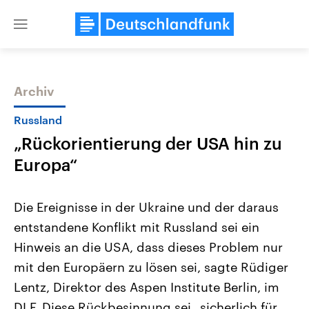
Close
menu
Archiv
Themen
Russland
„Rückorientierung der USA hin zu
Europa“
Die Ereignisse in der Ukraine und der daraus
entstandene Konflikt mit Russland sei ein
USA
Nahostkonflikt
Hinweis an die USA, dass dieses Problem nur
Aktuelle Beiträge, Analysen und
Aktuelle Lage und Hinter
Der Überfall der palästine
Hintergründe
mit den Europäern zu lösen sei, sagte Rüdiger
Wirtschaftlich und militärisch
Terrororganisation Hamas
gehören die Vereinigten Staaten zu
Oktober 2023 auf Israel ha
Lentz, Direktor des Aspen Institute Berlin, im
den mächtigsten Ländern der Erde,
Region wieder die Gewalt 
DLF. Diese Rückbesinnung sei „sicherlich für
mit großem Einfluss auf das
Israel möchte die Hamas z