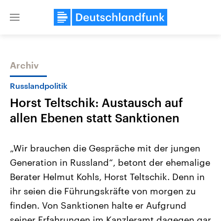
Close
menu
Archiv
Themen
Russlandpolitik
Horst Teltschik: Austausch auf
allen Ebenen statt Sanktionen
„Wir brauchen die Gespräche mit der jungen
Generation in Russland“, betont der ehemalige
Landtagswahl Sachsen-Anhalt
USA
Berater Helmut Kohls, Horst Teltschik. Denn in
2026
Aktuelle Beiträge, Analys
Alle Informationen
Hintergründe
ihr seien die Führungskräfte von morgen zu
Sachsen-Anhalt wählt am 6.
Wirtschaftlich und militäri
September 2026 einen neuen
gehören die Vereinigten S
finden. Von Sanktionen halte er Aufgrund
Landtag. Seit 2021 wird das
den mächtigsten Ländern 
seiner Erfahrungen im Kanzleramt dagegen gar
Bundesland von einer Koalition aus
mit großem Einfluss auf d