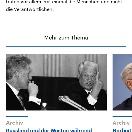
träfen vor allem erst einmal die Menschen und nicht
die Verantwortlichen.
Mehr zum Thema
Archiv
Archiv
Russland und der Westen während
Norbert