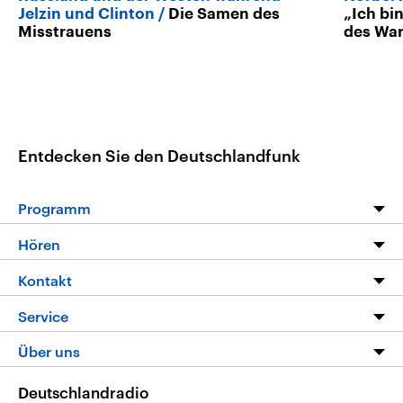
Jelzin und Clinton
Die Samen des
„Ich bin
Misstrauens
des Wa
Entdecken Sie den Deutschlandfunk
Programm
Programm
Hören
Alle Sendungen
Livestream
Kontakt
Die Nachrichten
Audios
Hörerservice
Service
Nachrichtenleicht
Podcasts
Social Media
FAQ
Über uns
Neue Beiträge auf dlf.de
Deutschlandfunk App
Newsletter
Deutschlandradio
Themen-Schwerpunkte
Nachrichten App
Deutschlandradio