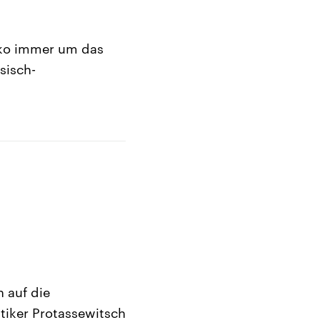
nko immer um das
sisch-
 auf die
iker Protassewitsch