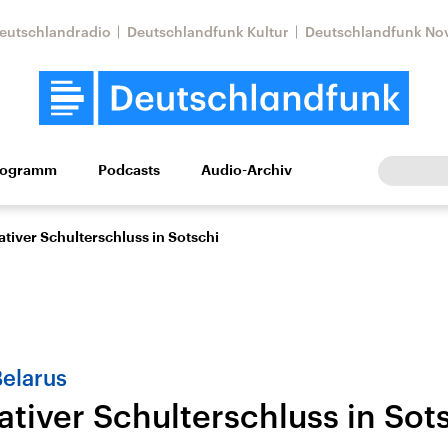
eutschlandradio
Deutschlandfunk Kultur
Deutschlandfunk No
rogramm
Podcasts
Audio-Archiv
Wirtschaft
Wissen
Kultur
Europa
Gesellschaf
tiver Schulterschluss in Sotschi
Belarus
tiver Schulterschluss in Sot
Nahostkonflikt
Iran
le Beiträge,
Aktuelle Lage und
Aktuelle Lage und