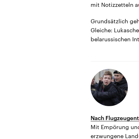
mit Notizzetteln a
Grundsätzlich ge
Gleiche: Lukasche
belarussischen I
Nach Flugzeugentf
Mit Empörung und 
erzwungene Landu