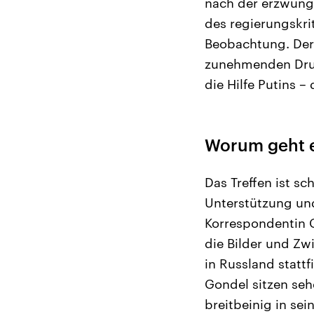
nach der erzwung
des regierungskri
Beobachtung. Der
zunehmenden Druc
die Hilfe Putins –
Worum geht e
Das Treffen ist s
Unterstützung und
Korrespondentin 
die Bilder und Zw
in Russland statt
Gondel sitzen sehe
breitbeinig in se