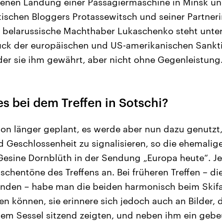
enen Landung einer Passagiermaschine in Minsk u
tischen Bloggers Protassewitsch und seiner Partner
 belarussische Machthaber Lukaschenko steht unte
k der europäischen und US-amerikanischen Sankti
 der sie ihm gewährt, aber nicht ohne Gegenleistung
s bei dem Treffen in Sotschi?
chon länger geplant, es werde aber nun dazu genutzt
 Geschlossenheit zu signalisieren, so die ehemalig
Gesine Dornblüth in der Sendung „Europa heute“. J
ischentöne des Treffens an. Bei früheren Treffen – d
finden – habe man die beiden harmonisch beim Skifa
n können, sie erinnere sich jedoch auch an Bilder, d
inem Sessel sitzend zeigten, und neben ihm ein ge