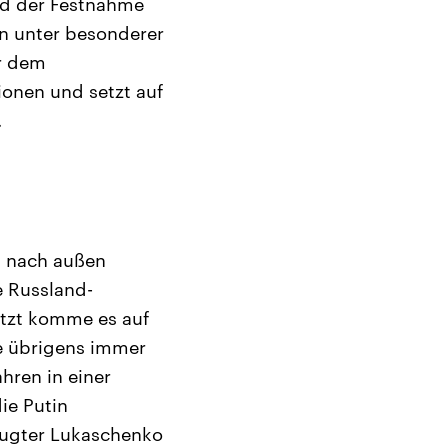
nd der Festnahme
in unter besonderer
r dem
onen und setzt auf
.
, nach außen
e Russland-
etzt komme es auf
ie übrigens immer
hren in einer
ie Putin
beugter Lukaschenko