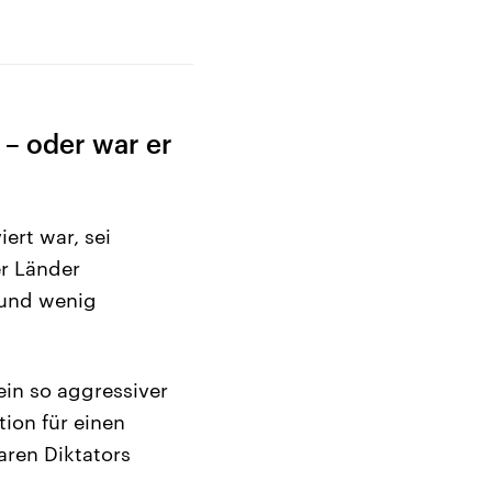
 – oder war er
ert war, sei
r Länder
 und wenig
in so aggressiver
tion für einen
aren Diktators