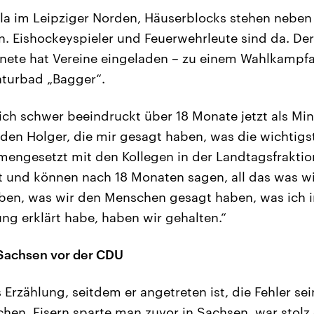
kla im Leipziger Norden, Häuserblocks stehen neben
n. Eishockeyspieler und Feuerwehrleute sind da. Der
ete hat Vereine eingeladen – zu einem Wahlkampfau
turbad „Bagger“.
lich schwer beeindruckt über 18 Monate jetzt als Min
den Holger, die mir gesagt haben, was die wichtigs
engesetzt mit den Kollegen in der Landtagsfraktio
zt und können nach 18 Monaten sagen, all das was w
n, was wir den Menschen gesagt haben, was ich i
ng erklärt habe, haben wir gehalten.“
n Sachsen vor der CDU
 Erzählung, seitdem er angetreten ist, die Fehler se
hen. Eisern sparte man zuvor in Sachsen, war stolz 