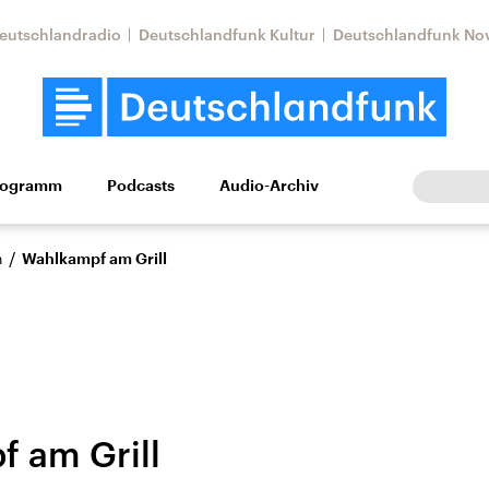
eutschlandradio
Deutschlandfunk Kultur
Deutschlandfunk No
rogramm
Podcasts
Audio-Archiv
Wirtschaft
Wissen
Kultur
Europa
Gesellschaf
/
n
Wahlkampf am Grill
 am Grill
Nahostkonflikt
Iran
le Beiträge,
Aktuelle Lage und
Aktuelle Lage und