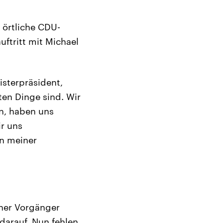
 örtliche CDU-
ftritt mit Michael
isterpräsident,
ten Dinge sind. Wir
n, haben uns
ir uns
n meiner
iner Vorgänger
darauf. Nun fehlen