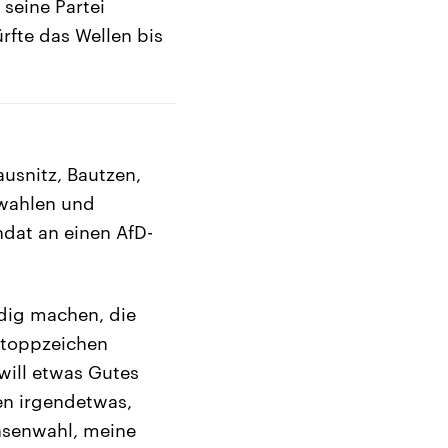
 seine Partei
ürfte das Wellen bis
ausnitz, Bautzen,
swahlen und
dat an einen AfD-
adig machen, die
Stoppzeichen
e will etwas Gutes
en irgendetwas,
chsenwahl, meine