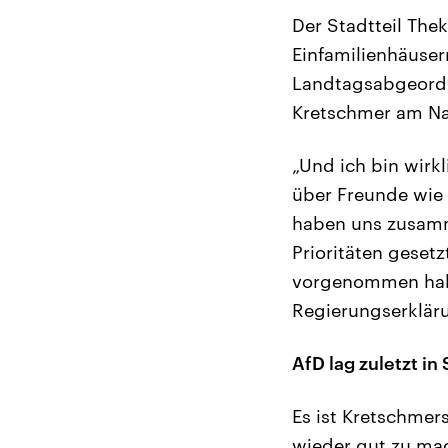
Der Stadtteil The
Einfamilienhäuser
Landtagsabgeordn
Kretschmer am Na
„Und ich bin wirk
über Freunde wie 
haben uns zusamm
Prioritäten geset
vorgenommen habe
Regierungserkläru
AfD lag zuletzt i
Es ist Kretschmers
wieder gut zu mac