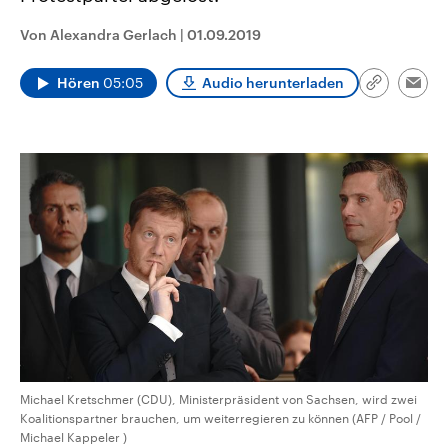
CDU, SPD und FDP regiert.-
aktuelle Weltgeschehen.
Umfragen, Prognosen,
Von Alexandra Gerlach
|
01.09.2019
Wahlprogramme, aktuelle Berichte
Sendungen
Programm
Podcasts
und Hintergründe zu den Parteien
und Kandidaten der anstehenden
Hören
05:05
Audio herunterladen
Link
Wahl.
Emai
kopieren/te
Audio-Archiv
Michael Kretschmer (CDU), Ministerpräsident von Sachsen, wird zwei
Koalitionspartner brauchen, um weiterregieren zu können (AFP / Pool /
Michael Kappeler )