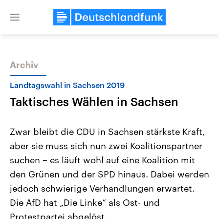
Close
menu
Archiv
Themen
Landtagswahl in Sachsen 2019
Taktisches Wählen in Sachsen
Zwar bleibt die CDU in Sachsen stärkste Kraft,
aber sie muss sich nun zwei Koalitionspartner
suchen – es läuft wohl auf eine Koalition mit
Landtagswahl Sachsen-Anhalt
USA
den Grünen und der SPD hinaus. Dabei werden
2026
Aktuelle Beiträge, Analys
Alle Informationen
jedoch schwierige Verhandlungen erwartet.
Hintergründe
Sachsen-Anhalt wählt am 6.
Wirtschaftlich und militäri
Die AfD hat „Die Linke“ als Ost- und
September 2026 einen neuen
gehören die Vereinigten S
Landtag. Seit 2021 wird das
den mächtigsten Ländern 
Protestpartei abgelöst.
Bundesland von einer Koalition aus
mit großem Einfluss auf d