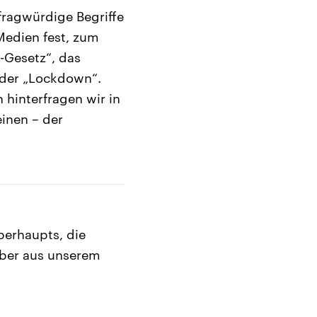
 fragwürdige Begriffe
edien fest, zum
a-Gesetz“, das
 der „Lockdown“.
 hinterfragen wir in
inen – der
berhaupts, die
eber aus unserem