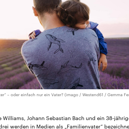
ater“ – oder einfach nur ein Vater? (imago / Westend61 / Gemma Fe
 Williams, Johann Sebastian Bach und ein 38-jähri
rei werden in Medien als „Familienvater“ bezeich