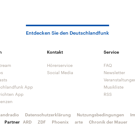
Entdecken Sie den Deutschlandfunk
n
Kontakt
Service
tream
Hörerservice
FAQ
os
Social Media
Newsletter
asts
Veranstaltunge
schlandfunk App
Musikliste
richten App
RSS
uenzen
landradio
Datenschutzerklärung
Nutzungsbedingungen
I
Partner
ARD
ZDF
Phoenix
arte
Chronik der Mauer