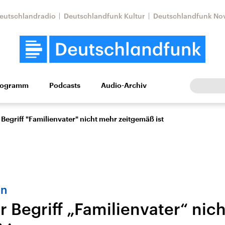
eutschlandradio
Deutschlandfunk Kultur
Deutschlandfunk No
rogramm
Podcasts
Audio-Archiv
Wirtschaft
Wissen
Kultur
Europa
Gesellschaf
Begriff "Familienvater" nicht mehr zeitgemäß ist
en
 Begriff „Familienvater“ nic
Nahostkonflikt
Iran
le Beiträge,
Aktuelle Lage und
Aktuelle Lage und