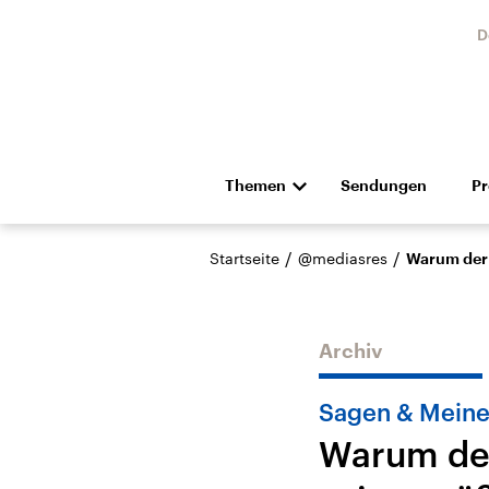
D
Themen
Sendungen
P
Die Nachrichten
Politik
/
/
Startseite
@mediasres
Warum der 
Hörspiel und Feature
Musik
Archiv
Sagen & Mein
Warum der
Landtagswahl Sachsen-
USA
Anhalt 2026
Aktuel