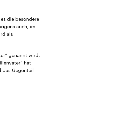
 es die besondere
brigens auch, im
rd als
ter“ genannt wird,
lienvater“ hat
d das Gegenteil