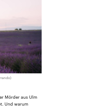
rrando)
ger Mörder aus Ulm
net. Und warum