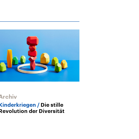
Archiv
Archiv
Kinderkriegen
Die stille
Goodbye Stra
Revolution der Diversität
uns von unser
verabschiede