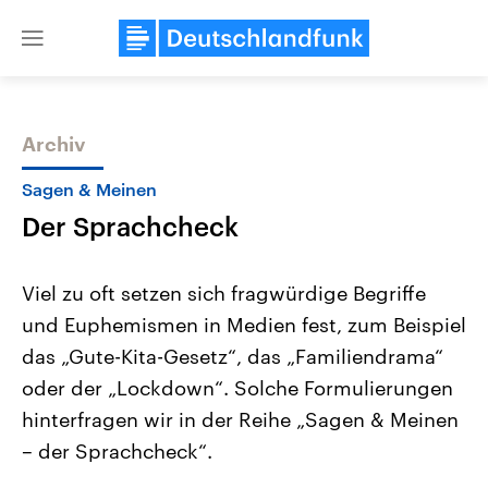
Close
menu
Archiv
Themen
Sagen & Meinen
Der Sprachcheck
Viel zu oft setzen sich fragwürdige Begriffe
und Euphemismen in Medien fest, zum Beispiel
das „Gute-Kita-Gesetz“, das „Familiendrama“
Landtagswahl Sachsen-Anhalt
USA
oder der „Lockdown“. Solche Formulierungen
2026
Aktuelle Beiträge, Analys
Alle Informationen
hinterfragen wir in der Reihe „Sagen & Meinen
Hintergründe
Sachsen-Anhalt wählt am 6.
Wirtschaftlich und militäri
– der Sprachcheck“.
September 2026 einen neuen
gehören die Vereinigten S
Landtag. Seit 2021 wird das
den mächtigsten Ländern 
Bundesland von einer Koalition aus
mit großem Einfluss auf d