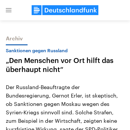
Close
menu
Archiv
Themen
Sanktionen gegen Russland
„Den Menschen vor Ort hilft das
überhaupt nicht“
Der Russland-Beauftragte der
Bundesregierung, Gernot Erler, ist skeptisch,
Landtagswahl Sachsen-Anhalt
USA
ob Sanktionen gegen Moskau wegen des
2026
Aktuelle Beiträge, Analys
Alle Informationen
Hintergründe
Syrien-Kriegs sinnvoll sind. Solche Strafen,
Sachsen-Anhalt wählt am 6.
Wirtschaftlich und militäri
September 2026 einen neuen
gehören die Vereinigten S
zum Beispiel in der Wirtschaft, zeigten keine
Landtag. Seit 2021 wird das
den mächtigsten Ländern 
kurzfristige Wirkung, sagte der SPD-Politiker
Bundesland von einer Koalition aus
mit großem Einfluss auf d