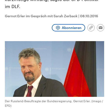
CDU, SPD und FDP regiert.-
aktuelle Weltgeschehen.
im DLF.
Umfragen, Prognosen,
Wahlprogramme, aktuelle Berichte
Sendungen
Programm
Podcasts
und Hintergründe zu den Parteien
Gernot Erler im Gespräch mit Sarah Zerback
|
08.10.2016
und Kandidaten der anstehenden
Wahl.
Audio-Archiv
Abonnieren
Link
Emai
kopieren/te
Der Russland-Beauftragte der Bundesregierung, Gernot Erler. (imago /
EPD)