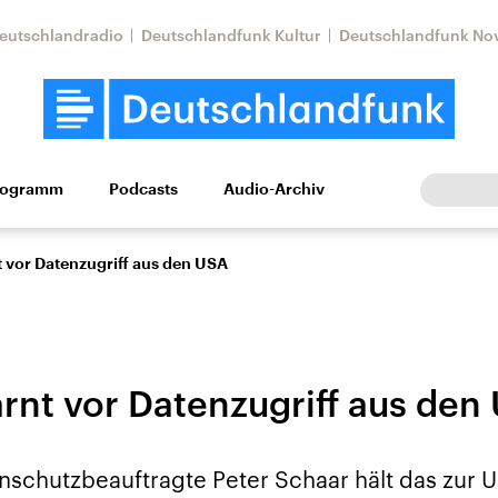
eutschlandradio
Deutschlandfunk Kultur
Deutschlandfunk No
rogramm
Podcasts
Audio-Archiv
Wirtschaft
Wissen
Kultur
Europa
Gesellschaf
 vor Datenzugriff aus den USA
rnt vor Datenzugriff aus den
Nahostkonflikt
Iran
schutzbeauftragte Peter Schaar hält das zur 
le Beiträge,
Aktuelle Lage und
Aktuelle Lage und