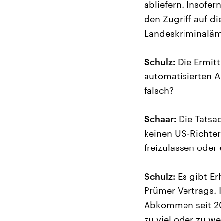
abliefern. Insofe
den Zugriff auf d
Landeskriminaläm
Schulz:
Die Ermitt
automatisierten A
falsch?
Schaar:
Die Tatsac
keinen US-Richter 
freizulassen oder 
Schulz:
Es gibt Er
Prümer Vertrags. 
Abkommen seit 200
zu viel oder zu w