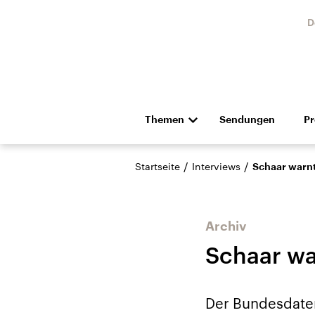
D
Themen
Sendungen
P
Die Nachrichten
Politik
/
/
Startseite
Interviews
Schaar warnt
Hörspiel und Feature
Musik
Archiv
Schaar wa
Landtagswahl Sachsen-
USA
Der Bundesdaten
Anhalt 2026
Aktuel