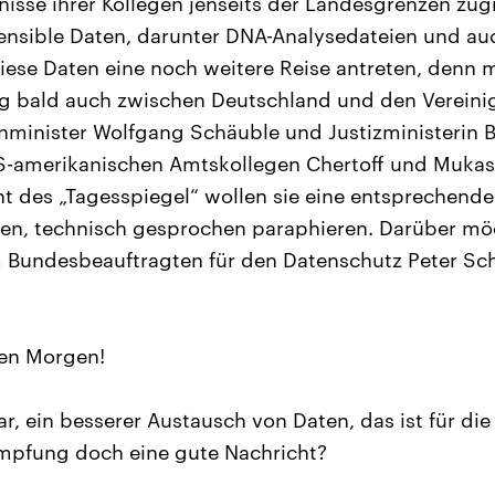
tnisse ihrer Kollegen jenseits der Landesgrenzen zug
ensible Daten, darunter DNA-Analysedateien und au
iese Daten eine noch weitere Reise antreten, denn m
g bald auch zwischen Deutschland und den Vereinig
enminister Wolfgang Schäuble und Justizministerin B
US-amerikanischen Amtskollegen Chertoff und Muk
t des „Tagesspiegel“ wollen sie eine entsprechend
nen, technisch gesprochen paraphieren. Darüber mö
 Bundesbeauftragten für den Datenschutz Peter Sc
en Morgen!
r, ein besserer Austausch von Daten, das ist für die
pfung doch eine gute Nachricht?