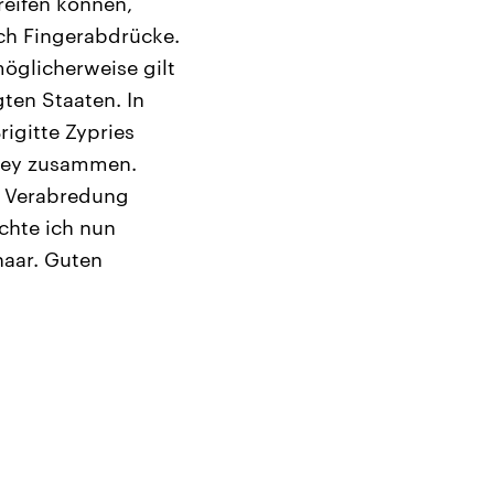
reifen können,
ch Fingerabdrücke.
öglicherweise gilt
ten Staaten. In
rigitte Zypries
asey zusammen.
e Verabredung
chte ich nun
haar. Guten