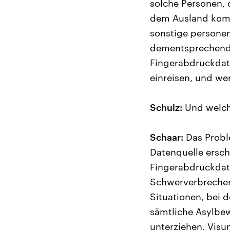
solche Personen, d
dem Ausland komm
sonstige persone
dementsprechend 
Fingerabdruckdate
einreisen, und wer
Schulz:
Und welche
Schaar:
Das Proble
Datenquelle ersch
Fingerabdruckdate
Schwerverbrecher
Situationen, bei 
sämtliche Asylbe
unterziehen, Visu