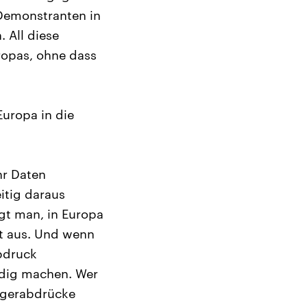
 Demonstranten in
 All diese
ropas, ohne dass
uropa in die
hr Daten
itig daraus
agt man, in Europa
st aus. Und wenn
bdruck
indig machen. Wer
ingerabdrücke