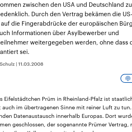
sen und
Hintergründe
Hintergründe
ommen zwischen den USA und Deutschland zu
Der Überfall der
Der Iran – seit der
rgründe
haftlich und
palästinensischen
Islamischen Revolu
r bedenklich. Durch den Vertrag bekämen die U
risch gehören die
Terrororganisation
1979 auch Islamisc
igten Staaten zu
Hamas im Oktober 2023
Republik Iran – ist e
 auf die Fingerabdrücke der europäischen Bürg
ächtigsten
auf Israel hat in der
von einem
n der Erde, mit
Region wieder die
Religionsführer auto
uch Informationen über Asylbewerber und
 Einfluss auf das
Gewalt entfacht. Israel
regierter Staat im 
le Weltgeschehen.
möchte die Hamas
Osten. Eine Feindsc
teilnehmer weitergegeben werden, ohne dass 
zerstören. Diese wird wie
zu Israel und zu de
die Hisbollah im Libanon
ist fest in der
ntiert sei.
vom Iran unterstützt.
Staatsideologie
verankert.
 Schulz
|
11.03.2008
 Eifelstädtchen Prüm in Rheinland-Pfalz ist staatli
t auch im übertragenen Sinne mit reiner Luft zu tu
nden Datenaustausch innerhalb Europas. Dort wurd
men geschlossen, der sogenannte Prümer Vertrag, 