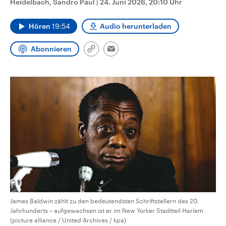
Heidelbach, Sandro Paul
|
24. Juni 2026, 20:10 Uhr
CDU, SPD und FDP regiert.-
aktuelle Weltgeschehen.
Umfragen, Prognosen,
Wahlprogramme, aktuelle Berichte
Hören
19:54
Audio herunterladen
Sendungen
Programm
Podcasts
und Hintergründe zu den Parteien
und Kandidaten der anstehenden
Wahl.
Abonnieren
Link
Email
Audio-Archiv
kopieren/teilen
James Baldwin zählt zu den bedeutendsten Schriftstellern des 20.
Jahrhunderts – aufgewachsen ist er im New Yorker Stadtteil Harlem
(picture alliance / United Archives / kpa)