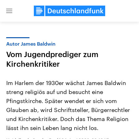
Close
menu
Autor James Baldwin
Themen
Vom Jugendprediger zum
Kirchenkritiker
Im Harlem der 1930er wächst James Baldwin
streng religiös auf und besucht eine
Pfingstkirche. Später wendet er sich vom
Landtagswahl Sachsen-Anhalt
USA
Glauben ab, wird Schriftsteller, Bürgerrechtler
2026
Aktuelle Beiträge, Analys
und Kirchenkritiker. Doch das Thema Religion
Alle Informationen
Hintergründe
Sachsen-Anhalt wählt am 6.
Wirtschaftlich und militäri
lässt ihn sein Leben lang nicht los.
September 2026 einen neuen
gehören die Vereinigten S
Landtag. Seit 2021 wird das
den mächtigsten Ländern 
Bundesland von einer Koalition aus
mit großem Einfluss auf d