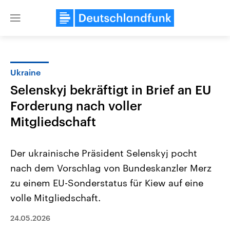
Close
menu
Ukraine
Themen
Selenskyj bekräftigt in Brief an EU
Forderung nach voller
Mitgliedschaft
Der ukrainische Präsident Selenskyj pocht
nach dem Vorschlag von Bundeskanzler Merz
Landtagswahl Sachsen-Anhalt
USA
zu einem EU-Sonderstatus für Kiew auf eine
2026
Aktuelle Beiträge, Analys
Alle Informationen
volle Mitgliedschaft.
Hintergründe
Sachsen-Anhalt wählt am 6.
Wirtschaftlich und militäri
September 2026 einen neuen
gehören die Vereinigten S
24.05.2026
Landtag. Seit 2021 wird das
den mächtigsten Ländern 
Bundesland von einer Koalition aus
mit großem Einfluss auf d