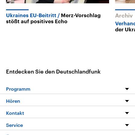
Ukraines EU-Beitritt
Merz-Vorschlag
Archiv
stößt auf positives Echo
Verhand
der Ukr
Entdecken Sie den Deutschlandfunk
Programm
Programm
Hören
Alle Sendungen
Livestream
Kontakt
Die Nachrichten
Audios
Hörerservice
Service
Nachrichtenleicht
Podcasts
Social Media