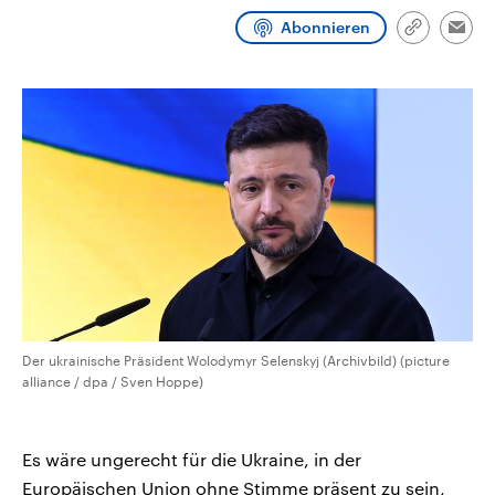
CDU, SPD und FDP regiert.-
aktuelle Weltgeschehen.
Abonnieren
Umfragen, Prognosen,
Link
Emai
Wahlprogramme, aktuelle Berichte
kopieren/te
Sendungen
Programm
Podcasts
und Hintergründe zu den Parteien
und Kandidaten der anstehenden
Wahl.
Audio-Archiv
Der ukrainische Präsident Wolodymyr Selenskyj (Archivbild) (picture
alliance / dpa / Sven Hoppe)
Es wäre ungerecht für die Ukraine, in der
Europäischen Union ohne Stimme präsent zu sein,