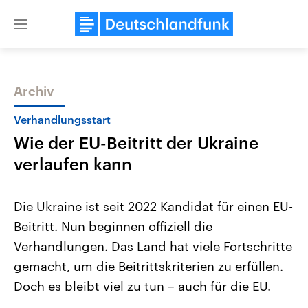
Close
menu
Archiv
Themen
Verhandlungsstart
Wie der EU-Beitritt der Ukraine
verlaufen kann
Die Ukraine ist seit 2022 Kandidat für einen EU-
Beitritt. Nun beginnen offiziell die
Landtagswahl Sachsen-Anhalt
USA
Verhandlungen. Das Land hat viele Fortschritte
2026
Aktuelle Beiträge, Analys
Alle Informationen
Hintergründe
gemacht, um die Beitrittskriterien zu erfüllen.
Sachsen-Anhalt wählt am 6.
Wirtschaftlich und militäri
September 2026 einen neuen
gehören die Vereinigten S
Doch es bleibt viel zu tun – auch für die EU.
Landtag. Seit 2021 wird das
den mächtigsten Ländern 
Bundesland von einer Koalition aus
mit großem Einfluss auf d