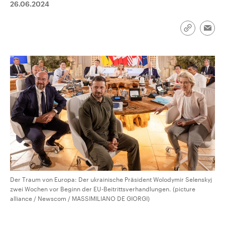
26.06.2024
CDU, SPD und FDP regiert.-
aktuelle Weltgeschehen.
Umfragen, Prognosen,
Wahlprogramme, aktuelle Berichte
Sendungen
Programm
Podcasts
und Hintergründe zu den Parteien
Link
Emai
und Kandidaten der anstehenden
kopieren/te
Wahl.
Audio-Archiv
Der Traum von Europa: Der ukrainische Präsident Wolodymir Selenskyj
zwei Wochen vor Beginn der EU-Beitrittsverhandlungen. (picture
alliance / Newscom / MASSIMILIANO DE GIORGI)