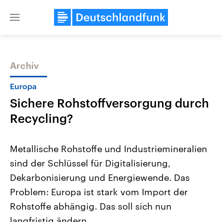
Close
menu
Archiv
Themen
Europa
Sichere Rohstoffversorgung durch
Recycling?
Metallische Rohstoffe und Industriemineralien
sind der Schlüssel für Digitalisierung,
Landtagswahl Sachsen-Anhalt
USA
Dekarbonisierung und Energiewende. Das
2026
Aktuelle Beiträge, Analys
Alle Informationen
Hintergründe
Problem: Europa ist stark vom Import der
Sachsen-Anhalt wählt am 6.
Wirtschaftlich und militäri
September 2026 einen neuen
gehören die Vereinigten S
Rohstoffe abhängig. Das soll sich nun
Landtag. Seit 2021 wird das
den mächtigsten Ländern 
langfristig ändern.
Bundesland von einer Koalition aus
mit großem Einfluss auf d