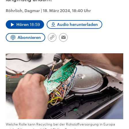
CDU, SPD und FDP regiert.-
aktuelle Weltgeschehen.
Umfragen, Prognosen,
Röhrlich, Dagmar
|
18. März 2024, 18:40 Uhr
Wahlprogramme, aktuelle Berichte
Sendungen
Programm
Podcasts
und Hintergründe zu den Parteien
und Kandidaten der anstehenden
Hören
18:59
Audio herunterladen
Wahl.
Audio-Archiv
Abonnieren
Link
Email
kopieren/teilen
Welche Rolle kann Recycling bei der Rohstoffversorgung in Europa