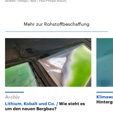
spielen? (imago / epd / Paul-Philipp Braun)
Mehr zur Rohstoffbeschaffung
Archiv
Klimaw
Hinter
Lithium, Kobalt und Co.
Wie steht es
um den neuen Bergbau?