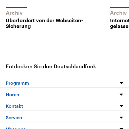
Archiv
Archiv
Überfordert von der Webseiten-
Interne
Sicherung
gelasse
Entdecken Sie den Deutschlandfunk
Programm
Programm
Hören
Alle Sendungen
Livestream
Kontakt
Die Nachrichten
Audios
Hörerservice
Service
Nachrichtenleicht
Podcasts
Social Media
FAQ
Über uns