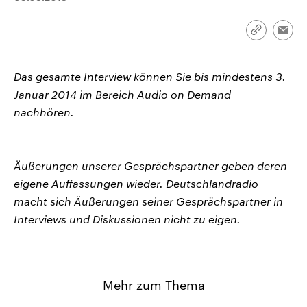
CDU, SPD und FDP regiert.-
aktuelle Weltgeschehen.
Umfragen, Prognosen,
Wahlprogramme, aktuelle Berichte
Link
Emai
Sendungen
Programm
Podcasts
und Hintergründe zu den Parteien
kopieren/te
und Kandidaten der anstehenden
Wahl.
Das gesamte Interview können Sie bis mindestens 3.
Audio-Archiv
Januar 2014 im Bereich Audio on Demand
nachhören.
Äußerungen unserer Gesprächspartner geben deren
eigene Auffassungen wieder. Deutschlandradio
macht sich Äußerungen seiner Gesprächspartner in
Interviews und Diskussionen nicht zu eigen.
Mehr zum Thema