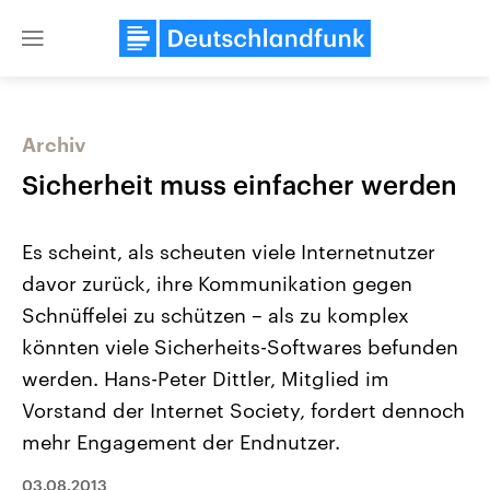
Close
menu
Archiv
Themen
Sicherheit muss einfacher werden
Es scheint, als scheuten viele Internetnutzer
davor zurück, ihre Kommunikation gegen
Schnüffelei zu schützen – als zu komplex
könnten viele Sicherheits-Softwares befunden
werden. Hans-Peter Dittler, Mitglied im
Landtagswahl Sachsen-Anhalt
USA
2026
Aktuelle Beiträge, Analys
Vorstand der Internet Society, fordert dennoch
Alle Informationen
Hintergründe
Sachsen-Anhalt wählt am 6.
Wirtschaftlich und militäri
mehr Engagement der Endnutzer.
September 2026 einen neuen
gehören die Vereinigten S
Landtag. Seit 2021 wird das
den mächtigsten Ländern 
03.08.2013
Bundesland von einer Koalition aus
mit großem Einfluss auf d