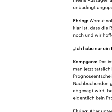
unbedingt angepas
Ehring:
Worauf sol
klar ist, dass die
noch und wir hoff
„Ich habe nur ein 
Kempgens:
Das is
man jetzt tatsäch
Prognoseentscheid
Nachbuchenden ga
abgesagt wird, be
eigentlich kein Pr
Ehring:
Aber unter