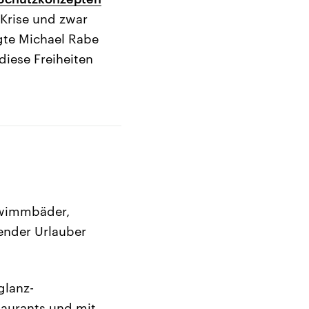
Krise und zwar
gte Michael Rabe
iese Freiheiten
hwimmbäder,
hender Urlauber
glanz-
taurants und mit