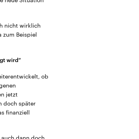
 nicht wirklich
a zum Beispiel
gt wird“
eiterentwickelt, ob
igenen
n jetzt
n doch später
 finanziell
ja auch dann doch