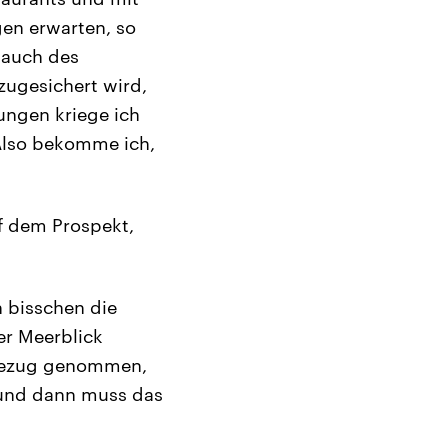
gen erwarten, so
t auch des
zugesichert wird,
ungen kriege ich
 Also bekomme ich,
f dem Prospekt,
 bisschen die
er Meerblick
f Bezug genommen,
 und dann muss das