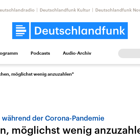
eutschlandradio
Deutschlandfunk Kultur
Deutschlandfunk No
rogramm
Podcasts
Audio-Archiv
Wirtschaft
Wissen
Kultur
Europa
Gesellschaf
chen, möglichst wenig anzuzahlen"
 während der Corona-Pandemie
n, möglichst wenig anzuzahl
Nahostkonflikt
Iran
le Beiträge,
Aktuelle Lage und
Aktuelle Lage und