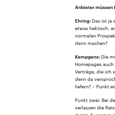
Anbieter müssen
Ehring:
Das ist ja
etwas hektisch, w
normalen Prospek
dann machen?
Kempgens:
Die mü
Homepages auch g
Verträge, die ich
denn da versproc
liefern? – Punkt ei
Punkt zwei: Bei d
verlassen die Rei
meine Aussagen au