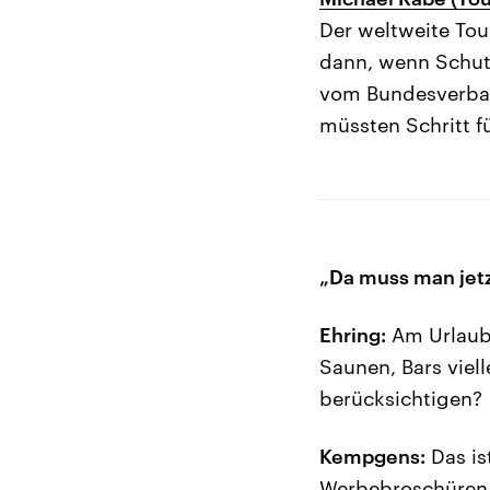
Der weltweite Tou
dann, wenn Schut
vom Bundesverband
müssten Schritt f
„Da muss man jet
Ehring:
Am Urlaubs
Saunen, Bars viel
berücksichtigen?
Kempgens:
Das is
Werbebroschüren a