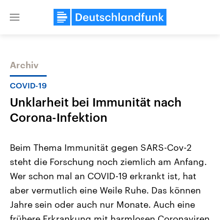
Close
menu
Archiv
Themen
COVID-19
Unklarheit bei Immunität nach
Corona-Infektion
Beim Thema Immunität gegen SARS-Cov-2
steht die Forschung noch ziemlich am Anfang.
Landtagswahl Sachsen-Anhalt
USA
Wer schon mal an COVID-19 erkrankt ist, hat
2026
Aktuelle Beiträge, Analys
Alle Informationen
Hintergründe
aber vermutlich eine Weile Ruhe. Das können
Sachsen-Anhalt wählt am 6.
Wirtschaftlich und militäri
September 2026 einen neuen
gehören die Vereinigten S
Jahre sein oder auch nur Monate. Auch eine
Landtag. Seit 2021 wird das
den mächtigsten Ländern 
frühere Erkrankung mit harmlosen Coronaviren
Bundesland von einer Koalition aus
mit großem Einfluss auf d