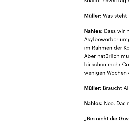
Koalitionsvertrag 
Müller:
Was steht
Nahles:
Dass wir n
Asylbewerber umge
im Rahmen der Koa
Aber natürlich mu
bisschen mehr Coo
wenigen Wochen e
Müller:
Braucht Al
Nahles:
Nee. Das m
„Bin nicht die Go