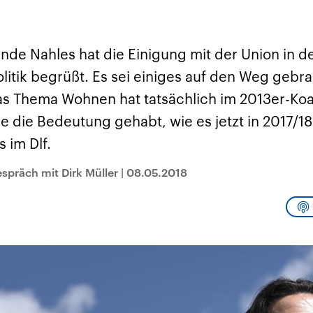
sen und
Hintergründe
Hintergründe
Der Überfall der
Der Iran – seit der
rgründe
haftlich und
palästinensischen
Islamischen Revolu
risch gehören die
Terrororganisation
1979 auch Islamisc
igten Staaten zu
Hamas im Oktober 2023
Republik Iran – ist e
nde Nahles hat die Einigung mit der Union in d
ächtigsten
auf Israel hat in der
von einem
n der Erde, mit
Region wieder die
Religionsführer auto
tik begrüßt. Es sei einiges auf den Weg gebra
 Einfluss auf das
Gewalt entfacht. Israel
regierter Staat im 
le Weltgeschehen.
möchte die Hamas
Osten. Eine Feindsc
as Thema Wohnen hat tatsächlich im 2013er-Koal
zerstören. Diese wird wie
zu Israel und zu de
die Hisbollah im Libanon
ist fest in der
e die Bedeutung gehabt, wie es jetzt in 2017/1
vom Iran unterstützt.
Staatsideologie
verankert.
s im Dlf.
spräch mit Dirk Müller
|
08.05.2018