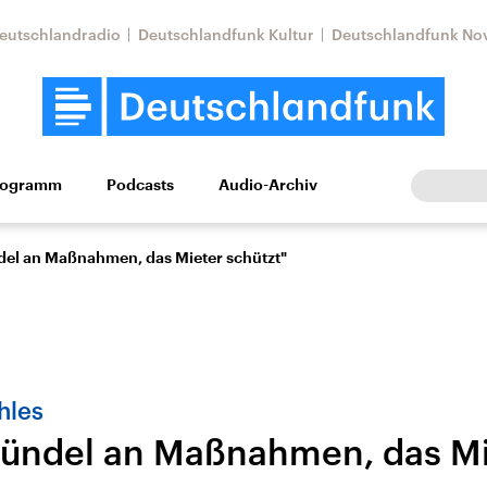
eutschlandradio
Deutschlandfunk Kultur
Deutschlandfunk No
rogramm
Podcasts
Audio-Archiv
Wirtschaft
Wissen
Kultur
Europa
Gesellschaf
el an Maßnahmen, das Mieter schützt"
hles
ündel an Maßnahmen, das Mi
Nahostkonflikt
Iran
le Beiträge,
Aktuelle Lage und
Aktuelle Lage und