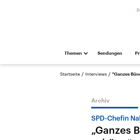
D
Themen
Sendungen
P
Die Nachrichten
Politik
/
/
Startseite
Interviews
"Ganzes Bünd
Hörspiel und Feature
Musik
Archiv
SPD-Chefin Na
„Ganzes B
Landtagswahl Sachsen-
USA
Anhalt 2026
Aktuel