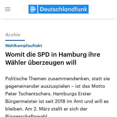
Close
menu
Archiv
Themen
Wahlkampfauftakt
Womit die SPD in Hamburg ihre
Wähler überzeugen will
Politische Themen zusammendenken, statt sie
gegeneinander auszuspielen – ist das Motto
Landtagswahl Sachsen-Anhalt
USA
Peter Tschentschers. Hamburgs Erster
2026
Aktuelle Beiträge, Analys
Alle Informationen
Hintergründe
Bürgermeister ist seit 2018 im Amt und will es
Sachsen-Anhalt wählt am 6.
Wirtschaftlich und militäri
September 2026 einen neuen
gehören die Vereinigten S
bleiben. Am 2. März stellt er sich der
Landtag. Seit 2021 wird das
den mächtigsten Ländern 
Bürgerschaftswahl.
Bundesland von einer Koalition aus
mit großem Einfluss auf d