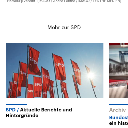
„Hamburg vereint“ (IMAGO / Andre Lenthe / IMAGO / LENTHE-MEDIEN)
Mehr zur SPD
SPD
Aktuelle Berichte und
Archiv
Hintergründe
Bundes
ein his