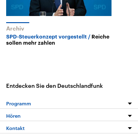
Archiv
SPD-Steuerkonzept vorgestellt
Reiche
sollen mehr zahlen
Entdecken Sie den Deutschlandfunk
Programm
Programm
Hören
Alle Sendungen
Livestream
Kontakt
Die Nachrichten
Audios