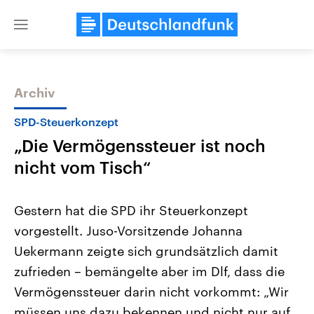
Close
menu
Archiv
Themen
SPD-Steuerkonzept
„Die Vermögenssteuer ist noch
nicht vom Tisch“
Gestern hat die SPD ihr Steuerkonzept
vorgestellt. Juso-Vorsitzende Johanna
USA
Nahostkonflikt
Uekermann zeigte sich grundsätzlich damit
Aktuelle Beiträge, Analysen und
Aktuelle Lage und Hinter
Der Überfall der palästine
Hintergründe
zufrieden – bemängelte aber im Dlf, dass die
Wirtschaftlich und militärisch
Terrororganisation Hamas
gehören die Vereinigten Staaten zu
Oktober 2023 auf Israel ha
Vermögenssteuer darin nicht vorkommt: „Wir
den mächtigsten Ländern der Erde,
Region wieder die Gewalt 
müssen uns dazu bekennen und nicht nur auf
mit großem Einfluss auf das
Israel möchte die Hamas z