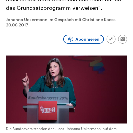
aktuelle Weltgeschehen.
Diese wird wie die Hisboll
das Grundsatzprogramm verweisen“.
Libanon vom Iran unterstüt
Sendungen
Programm
Podcasts
Johanna Uekermann im Gespräch mit Christiane Kaess
|
20.06.2017
Audio-Archiv
Abonnieren
Link
Emai
kopieren/te
Die Bundesvorsitzenden der Jusos, Johanna Uekermann, auf dem