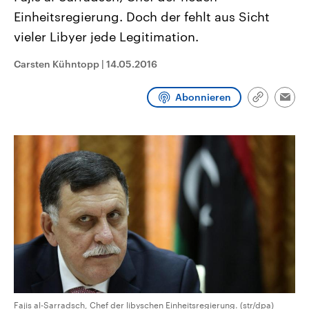
aktuelle Weltgeschehen.
Diese wird wie die Hisboll
Einheitsregierung. Doch der fehlt aus Sicht
Libanon vom Iran unterstüt
vieler Libyer jede Legitimation.
Sendungen
Programm
Podcasts
Carsten Kühntopp
|
14.05.2016
Audio-Archiv
Abonnieren
Link
Emai
kopieren/te
Fajis al-Sarradsch, Chef der libyschen Einheitsregierung. (str/dpa)