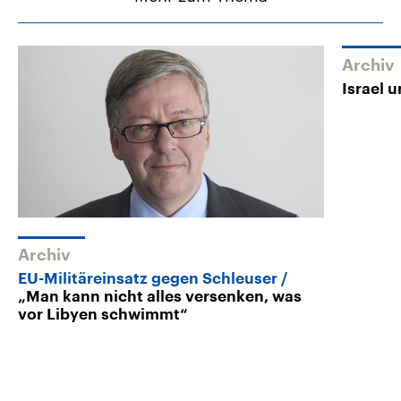
Archiv
Israel 
Archiv
EU-Militäreinsatz gegen Schleuser
„Man kann nicht alles versenken, was
vor Libyen schwimmt“