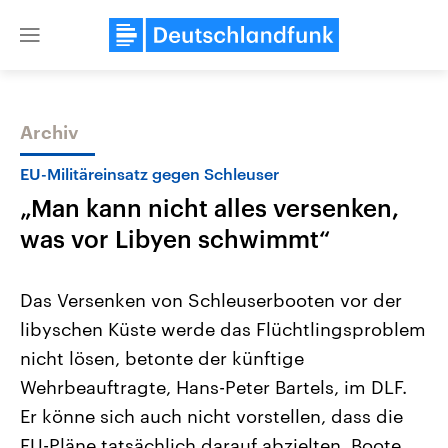
Close
menu
Archiv
Themen
EU-Militäreinsatz gegen Schleuser
„Man kann nicht alles versenken,
was vor Libyen schwimmt“
Das Versenken von Schleuserbooten vor der
libyschen Küste werde das Flüchtlingsproblem
Landtagswahl Sachsen-Anhalt
USA
nicht lösen, betonte der künftige
2026
Aktuelle Beiträge, Analys
Alle Informationen
Hintergründe
Wehrbeauftragte, Hans-Peter Bartels, im DLF.
Sachsen-Anhalt wählt am 6.
Wirtschaftlich und militäri
September 2026 einen neuen
gehören die Vereinigten S
Er könne sich auch nicht vorstellen, dass die
Landtag. Seit 2021 wird das
den mächtigsten Ländern 
EU-Pläne tatsächlich darauf abzielten, Boote
Bundesland von einer Koalition aus
mit großem Einfluss auf d