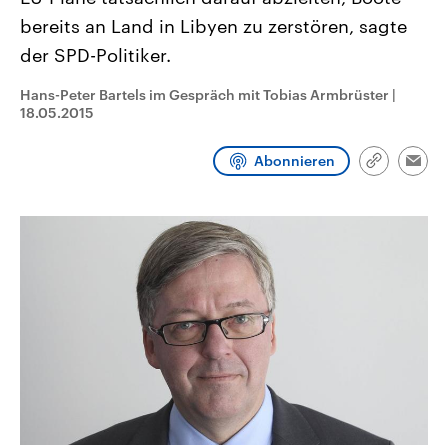
CDU, SPD und FDP regiert.-
aktuelle Weltgeschehen.
bereits an Land in Libyen zu zerstören, sagte
Umfragen, Prognosen,
Wahlprogramme, aktuelle Berichte
der SPD-Politiker.
Sendungen
Programm
Podcasts
und Hintergründe zu den Parteien
und Kandidaten der anstehenden
Wahl.
Hans-Peter Bartels im Gespräch mit Tobias Armbrüster
|
Audio-Archiv
18.05.2015
Abonnieren
Link
Emai
kopieren/te