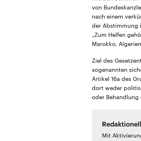
von Bundeskanzle
nach einem verkür
der Abstimmung in
„Zum Helfen gehör
Marokko, Algerien
Ziel des Gesetzen
sogenannten siche
Artikel 16a des G
dort weder politi
oder Behandlung s
Redaktionel
Mit Aktivierun