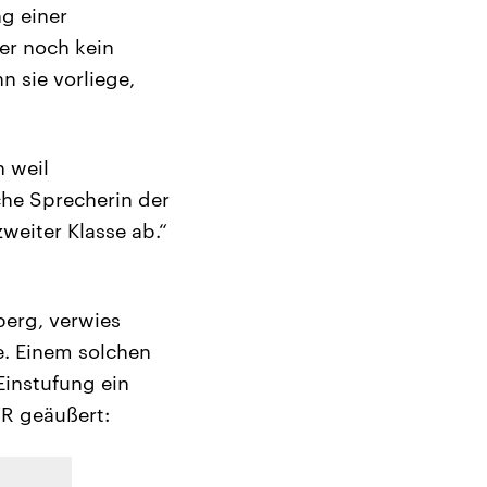
g einer
er noch kein
n sie vorliege,
h weil
che Sprecherin der
zweiter Klasse ab.“
berg, verwies
e. Einem solchen
instufung ein
WR geäußert: