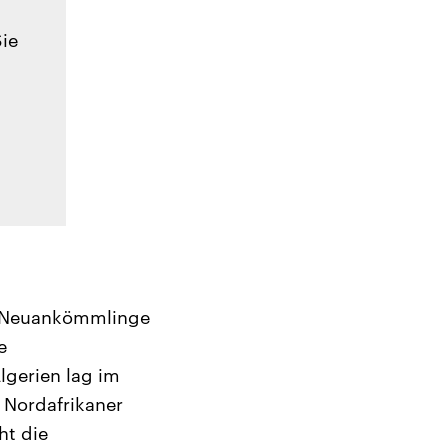
Sie
er Neuankömmlinge
e
gerien lag im
e Nordafrikaner
ht die