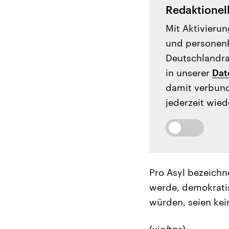
Redaktionel
Mit Aktivierun
und personenb
Deutschlandrad
in unserer
Dat
damit verbund
jederzeit wied
Pro Asyl bezeichn
werde, demokrati
würden, seien kei
(vic/tgs)