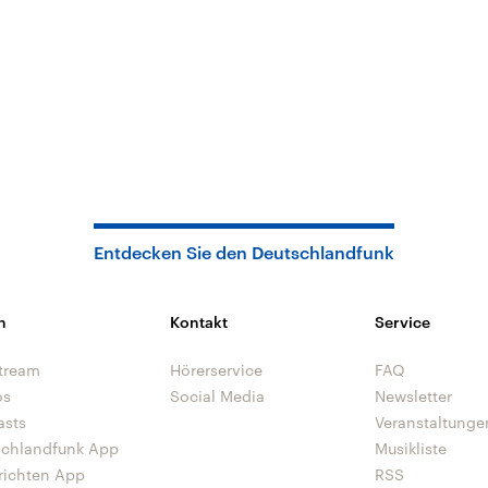
Entdecken Sie den Deutschlandfunk
n
Kontakt
Service
tream
Hörerservice
FAQ
os
Social Media
Newsletter
asts
Veranstaltunge
schlandfunk App
Musikliste
richten App
RSS