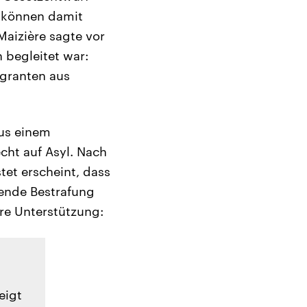
 können damit
aizière sagte vor
 begleitet war:
igranten aus
aus einem
cht auf Asyl. Nach
tet erscheint, dass
gende Bestrafung
ère Unterstützung:
eigt