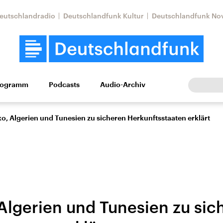
eutschlandradio
Deutschlandfunk Kultur
Deutschlandfunk No
rogramm
Podcasts
Audio-Archiv
Wirtschaft
Wissen
Kultur
Europa
Gesellschaf
o, Algerien und Tunesien zu sicheren Herkunftsstaaten erklärt
Algerien und Tunesien zu sic
Nahostkonflikt
Iran
le Beiträge,
Aktuelle Lage und
Aktuelle Lage und