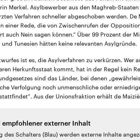
rin Merkel. Asylbewerber aus den Maghreb-Staaten
zten Verfahren schneller abgeschoben werden. De M
 einer Rede, die von Zwischenrufen der Opposition
t auch Nein sagen können.“ Über 99 Prozent der M
 und Tunesien hätten keine relevanten Asylgründe.
twurfes ist es, die Asylverfahren zu verkürzen. Wer 
ren Herkunftsstaat kommt, hat in der Regel kein Re
rundgesetzes sind das Länder, bei denen „gewährleis
sche Verfolgung noch unmenschliche oder erniedri
tattfindet“. Aus der Unionsfraktion erhält de Maizi
l empfohlener externer Inhalt
g des Schalters (Blau) werden externe Inhalte angez