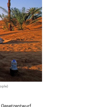
ople)
n Gesetzentwurf