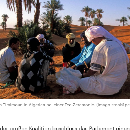
s Timimoun in Algerien bei einer Tee-Zeremonie. (imago stock&pe
er großen Koalition beschloss das Parlament eine