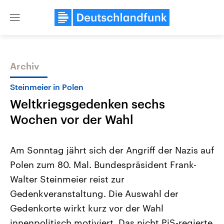
Close
menu
Archiv
Themen
Steinmeier in Polen
Weltkriegsgedenken sechs
Wochen vor der Wahl
Am Sonntag jährt sich der Angriff der Nazis auf
Polen zum 80. Mal. Bundespräsident Frank-
Landtagswahl Sachsen-Anhalt
USA
Walter Steinmeier reist zur
2026
Aktuelle Beiträge, Analys
Alle Informationen
Hintergründe
Gedenkveranstaltung. Die Auswahl der
Sachsen-Anhalt wählt am 6.
Wirtschaftlich und militäri
September 2026 einen neuen
gehören die Vereinigten S
Gedenkorte wirkt kurz vor der Wahl
Landtag. Seit 2021 wird das
den mächtigsten Ländern 
innenpolitisch motiviert. Das nicht PiS-regierte
Bundesland von einer Koalition aus
mit großem Einfluss auf d