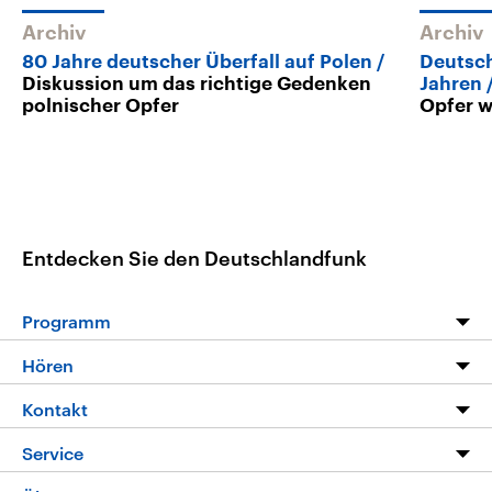
Archiv
Archiv
80 Jahre deutscher Überfall auf Polen
Deutsch
Diskussion um das richtige Gedenken
Jahren
polnischer Opfer
Opfer w
Entdecken Sie den Deutschlandfunk
Programm
Programm
Hören
Alle Sendungen
Livestream
Kontakt
Die Nachrichten
Audios
Hörerservice
Service
Nachrichtenleicht
Podcasts
Social Media
FAQ